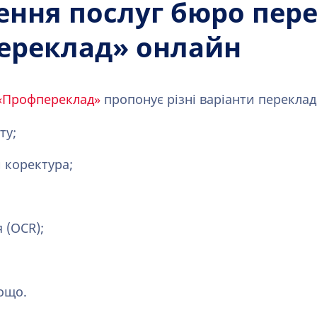
ння послуг бюро пере
ереклад» онлайн
 «Профпереклад»
пропонує різні варіанти переклад
ту;
 коректура;
 (OCR);
ощо.