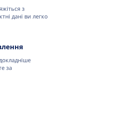
яжіться з
ні дані ви легко
влення
 докладніше
е за