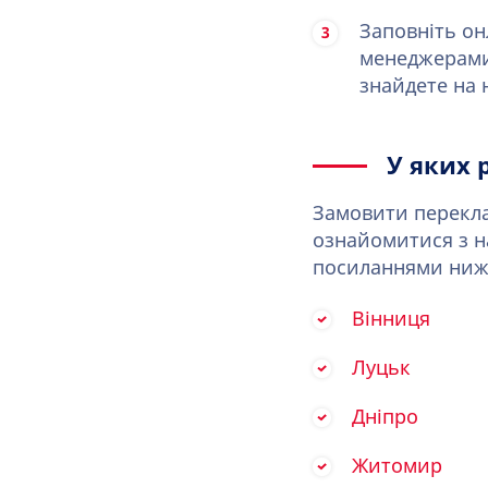
Заповніть он
менеджерами
знайдете на 
У яких 
Замовити перекла
ознайомитися з н
посиланнями ниж
Вінниця
Луцьк
Дніпро
Житомир