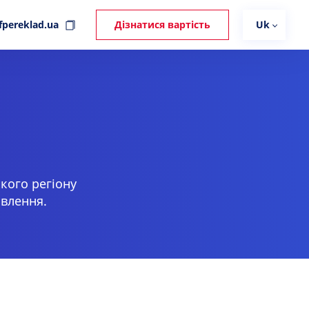
fpereklad.ua
Дізнатися вартість
Uk
кого регіону
овлення.