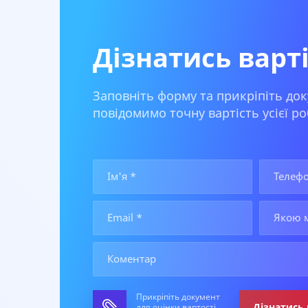
Дізнатись варт
Заповніть форму та прикріпіть док
повідомимо точну вартість усієї ро
Прикріпіть документ
Дізнатись 
для оцінки вартості