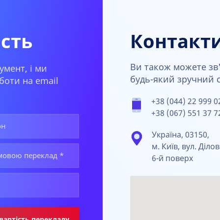
ість
Контакт
Ви також можете зв'
умент, і ми
будь-який зручний сп
боти на email
+38 (044) 22 999 0
+38 (067) 551 37 7
Україна, 03150,
м. Київ, вул. Ділов
6-й поверх
вартість перекладу