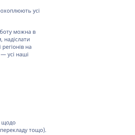
 охоплюють усі
оботу можна в
, надіслати
 регіонів на
— усі наші
, щодо
 перекладу тощо).