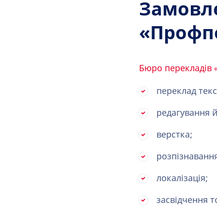
Замовле
«Профп
Бюро перекладів
переклад текс
редагування й
верстка;
розпізнавання
локалізація;
засвідчення т