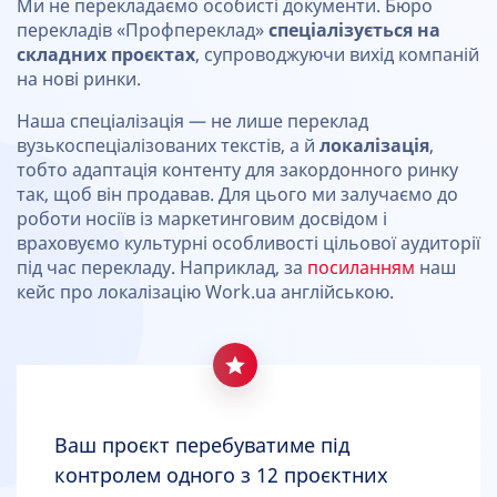
Ми не перекладаємо особисті документи. Бюро
перекладів «Профпереклад»
спеціалізується на
складних проєктах
, супроводжуючи вихід компаній
на нові ринки.
Наша спеціалізація — не лише переклад
вузькоспеціалізованих текстів, а й
локалізація
,
тобто адаптація контенту для закордонного ринку
так, щоб він продавав. Для цього ми залучаємо до
роботи носіїв із маркетинговим досвідом і
враховуємо культурні особливості цільової аудиторії
під час перекладу. Наприклад, за
посиланням
наш
кейс про локалізацію Work.ua англійською.
Ваш проєкт перебуватиме під
контролем одного з 12 проєктних