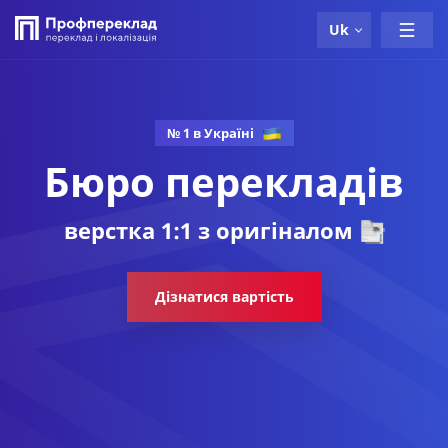
Uk
№ 1 в Україні
Бюро перекладів
верстка 1:1 з оригіналом
локалізація носіями
точне дотримання термінів
контроль якості
Дізнатися вартість