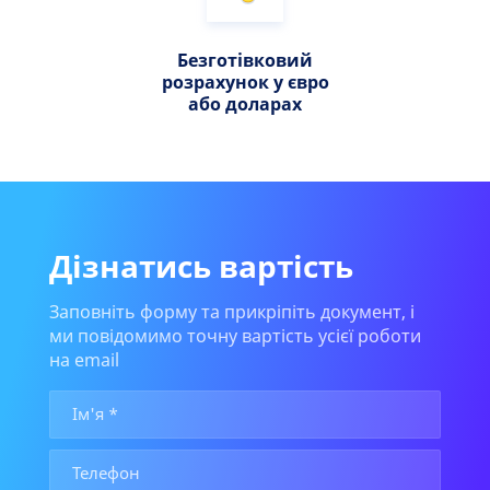
Безготівковий
розрахунок у євро
або доларах
Дізнатись вартість
Заповніть форму та прикріпіть документ, і
ми повідомимо точну вартість усієї роботи
на email