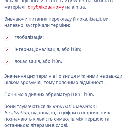
локалізації англійського сайту Work.ua, можна в
матеріалі,
опублікованому
на ain.ua.
Вивчаючи питання перекладу й локалізації, ви,
напевно, зустрічали терміни:
глобалізація;
інтернаціоналізація, або i18n;
локалізація, або l10n.
Значення цих термінів і різниця між ними не завжди
цілком зрозумілі, тому пояснимо відмінності.
Почнімо з дивних абревіатур i18n і l10n.
Вони тлумачаться як
internationalization
і
localization
, відповідно, а цифри в скороченнях
позначають кількість символів між першою та
останньою літерами в слові.