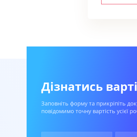
Дізнатись варт
Заповніть форму та прикріпіть док
повідомимо точну вартість усієї ро