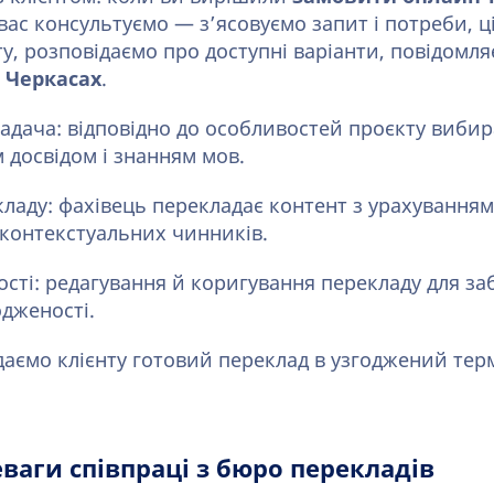
вас консультуємо — з’ясовуємо запит і потреби, ц
кту, розповідаємо про доступні варіанти, повідомл
 Черкасах
.
адача: відповідно до особливостей проєкту виби
м досвідом і знанням мов.
ладу: фахівець перекладає контент з урахуванням
 контекстуальних чинників.
ості: редагування й коригування перекладу для з
одженості.
даємо клієнту готовий переклад в узгоджений тер
еваги співпраці з бюро перекладів