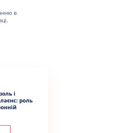
анню в
ці.
роль і
лаєнс: роль
ронній