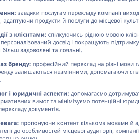
ення:
завдяки послугам перекладу компанії виход
, адаптуючи продукти й послуги до місцевої культ
ії з клієнтами:
спілкуючись рідною мовою клієн
персоналізований досвід і покращують підтримку к
и більш задоволені та лояльні.
аз бренду:
професійний переклад на різні мови г
бренду залишаються незмінними, допомагаючи ст
.
г і юридичні аспекти:
допомагаємо дотримува
ормативних вимог та мінімізуємо потенційні юри
перекладу документів.
евага:
пропонуючи контент кількома мовами й 
тегії до особливостей місцевої аудиторії, компан
вагу на ринку.