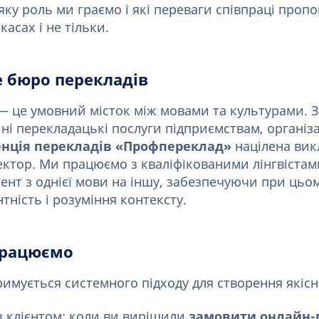
 яку роль ми граємо і які переваги співпраці проп
асах і не тільки.
 бюро перекладів
— це умовний місток між мовами та культурами. 
ні перекладацькі послуги підприємствам, організ
енція перекладів «Профпереклад»
націлена вик
ктор. Ми працюємо з кваліфікованими лінгвістам
нт з однієї мови на іншу, забезпечуючи при цьом
тність і розуміння контексту.
працюємо
имується системного підходу для створення якісн
з клієнтом: коли ви вирішили
замовити онлайн-