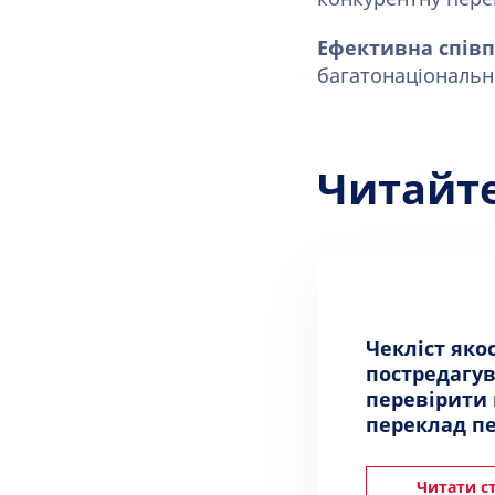
Ефективна співп
багатонаціональн
Читайт
Чекліст якос
постредагув
перевірити
переклад пе
Читати с