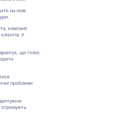
ити на нові
ури.
та, компанії
лієнтів. У
арантує, що голос
ворити
тися
дичні проблеми
адаптуючи
ії отримують