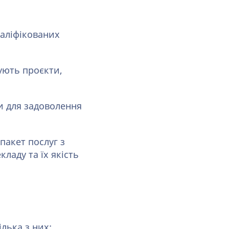
валіфікованих
ують проєкти,
ги для задоволення
пакет послуг з
ладу та їх якість
лька з них: