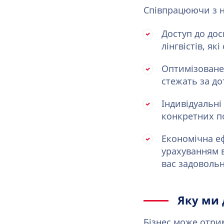
Співпрацюючи з н
Доступ до дос
лінгвістів, як
Оптимізоване
стежать за до
Індивідуальні
конкретних п
Економічна е
урахуванням в
вас задоволь
Яку ми 
Бізнес може отрим