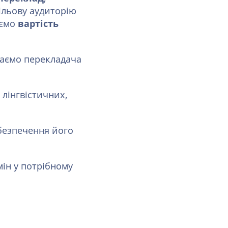
ільову аудиторію
яємо
вартість
раємо перекладача
 лінгвістичних,
абезпечення його
мін у потрібному