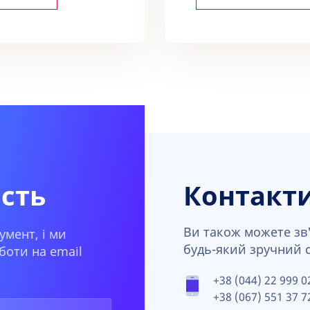
ість
Контакт
Ви також можете зв'
умент, і ми
будь-який зручний сп
боти на email
+38 (044) 22 999 0
+38 (067) 551 37 7