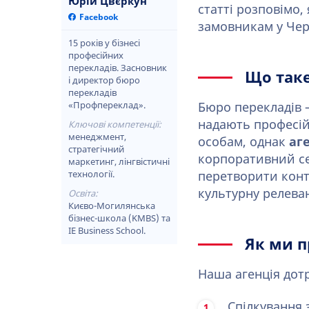
Юрій Цвєркун
статті розповімо,
Facebook
замовникам у Черк
15 років у бізнесі
професійних
перекладів. Засновник
Що таке
і директор бюро
перекладів
«Профпереклад».
Бюро перекладів 
надають професій
Ключові компетенції:
менеджмент,
особам, однак
аг
стратегічний
корпоративний се
маркетинг, лінгвістичні
технології.
перетворити конте
культурну релеван
Освіта:
Києво-Могилянська
бізнес-школа (KMBS) та
IE Business School.
Як ми 
Наша агенція дотр
Спілкування 