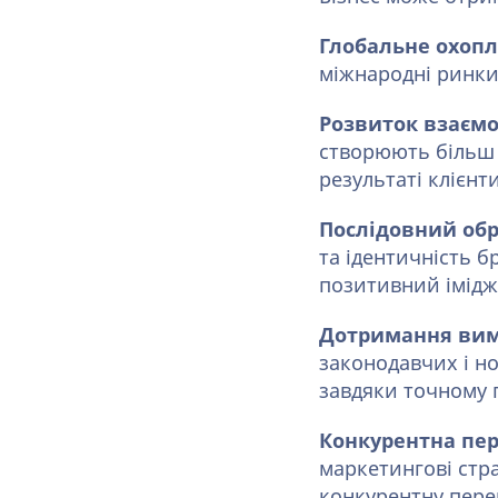
Глобальне охопл
міжнародні ринки
Розвиток взаємод
створюють більш 
результаті клієнт
Послідовний обр
та ідентичність 
позитивний імідж
Дотримання вимо
законодавчих і н
завдяки точному 
Конкурентна пер
маркетингові стра
конкурентну пере