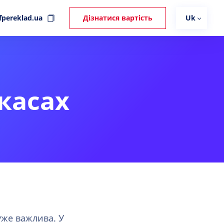
fpereklad.ua
Дізнатися вартість
Uk
касах
уже важлива. У