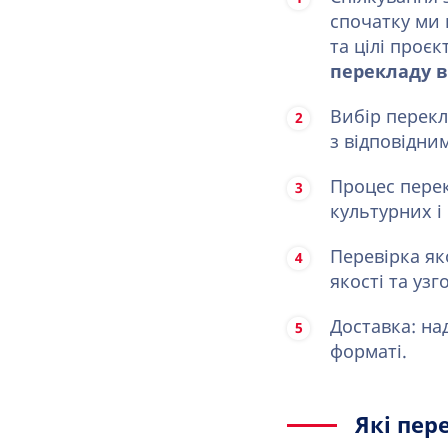
спочатку ми 
та цілі проє
перекладу в
Вибір перекл
з відповідни
Процес перек
культурних і
Перевірка як
якості та узг
Доставка: на
форматі.
Які пер