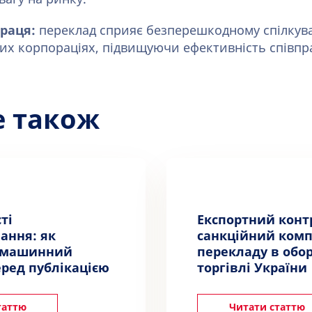
раця:
переклад сприяє безперешкодному спілкув
их корпораціях, підвищуючи ефективність співпра
е також
ті
Експортний конт
ання: як
санкційний комп
 машинний
перекладу в обо
ред публікацією
торгівлі України
таттю
Читати статтю