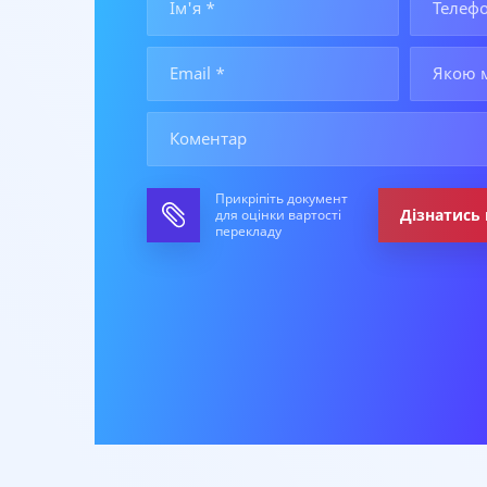
Прикріпіть документ
Дізнатись 
для оцінки вартості
перекладу