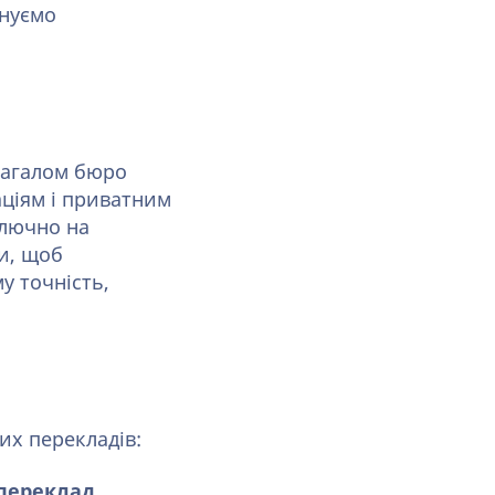
онуємо
Загалом бюро
аціям і приватним
лючно на
и, щоб
у точність,
их перекладів:
переклад
,