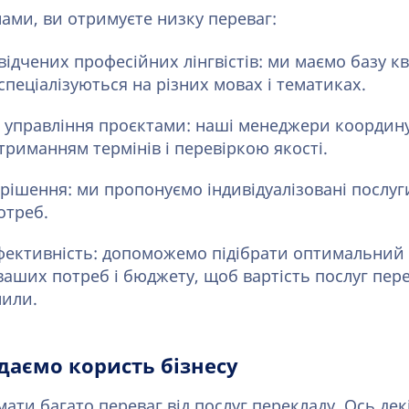
ами, ви отримуєте низку переваг:
відчених професійних лінгвістів: ми маємо базу к
і спеціалізуються на різних мовах і тематиках.
 управління проєктами: наші менеджери координ
триманням термінів і перевіркою якості.
 рішення: ми пропонуємо індивідуалізовані послу
отреб.
фективність: допоможемо підібрати оптимальний 
аших потреб і бюджету, щоб вартість послуг перек
нили.
даємо користь бізнесу
ати багато переваг від послуг перекладу. Ось декі