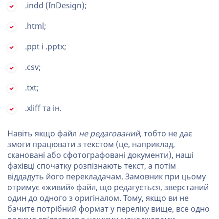
.indd (InDesign);
.html;
.ppt і .pptx;
.csv;
.txt;
.xliff та ін.
Навіть якщо файл
не редагований
, тобто не дає
змоги працювати з текстом (це, наприклад,
скановані або сфотографовані документи), наші
фахівці спочатку розпізнають текст, а потім
віддадуть його перекладачам. Замовник при цьому
отримує «живий» файл, що редагується, зверстаний
один до одного з оригіналом. Тому, якщо ви не
бачите потрібний формат у переліку вище, все одно