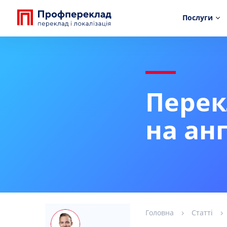
Послуги
Перек
на ан
Головна
Статті