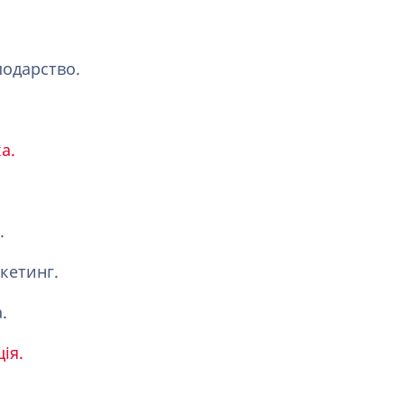
подарство.
а.
.
кетинг.
.
ія.