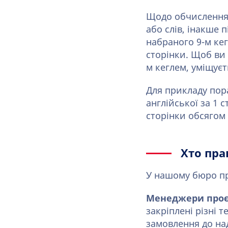
Щодо обчислення в
або слів, інакше 
набраного 9-м кег
сторінки. Щоб ви 
м кеглем, уміщуєт
Для прикладу пор
англійської за 1 с
сторінки обсягом 
Хто пр
У нашому бюро пр
Менеджери проє
закріплені різні
замовлення до на