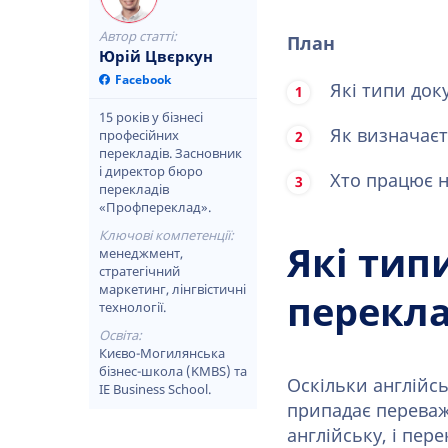
Автор статті:
План
Юрій Цвєркун
Facebook
Які типи док
15 років у бізнесі
Як визначаєт
професійних
перекладів. Засновник
і директор бюро
Хто працює 
перекладів
«Профпереклад».
Ключові компетенції:
Які тип
менеджмент,
стратегічний
маркетинг, лінгвістичні
перекл
технології.
Освіта:
Києво-Могилянська
бізнес-школа (KMBS) та
Оскільки англійс
IE Business School.
припадає переваж
англійську, і пер