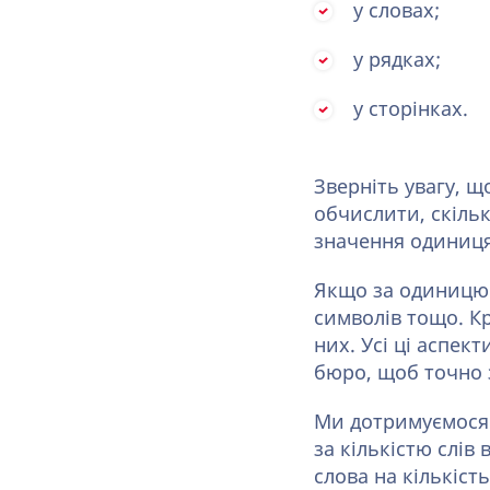
у словах;
у рядках;
у сторінках.
Зверніть увагу, щ
обчислити, скільк
значення одиниця
Якщо за одиницю б
символів тощо. Кр
них. Усі ці аспе
бюро, щоб точно з
Ми дотримуємося 
за кількістю слів
слова на кількість