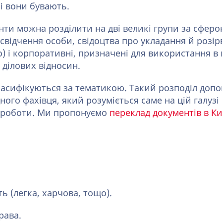
кі вони бувають.
нти можна розділити на дві великі групи за сфер
освідчення особи, свідоцтва про укладання й розі
о) і корпоративні, призначені для використання в
 ділових відносин.
ласифікуються за тематикою. Такий розподіл доп
дного фахівця, який розуміється саме на цій галуз
 роботи. Ми пропонуємо
переклад документів в Ки
ь (легка, харчова, тощо).
рава.