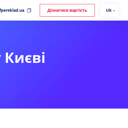
fpereklad.ua
Дізнатися вартість
Uk
 Києві