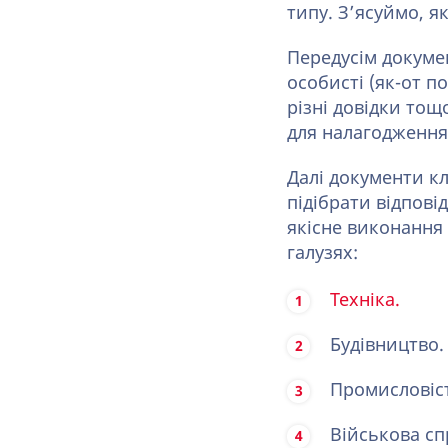
типу. З’ясуймо, я
Передусім докуме
особисті (як-от п
різні довідки тощ
для налагодження
Далі документи к
підібрати відпові
якісне виконання
галузях:
Техніка.
Будівництво.
Промисловіст
Військова сп