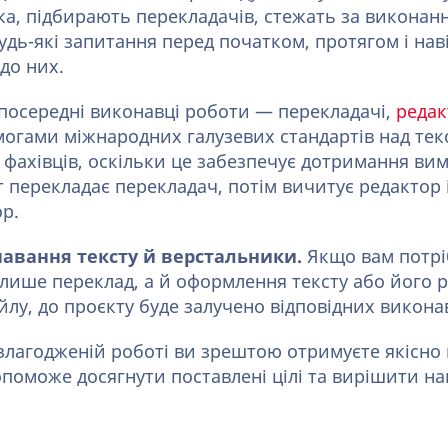
а, підбирають перекладачів, стежать за виконан
удь-які запитання перед початком, протягом і наві
до них.
посередні виконавці роботи — перекладачі,
редак
имогами міжнародних галузевих стандартів над те
фахівців, оскільки це забезпечує дотримання вим
 перекладає перекладач, потім вичитує редактор 
ор.
знавання тексту й верстальники.
Якщо вам потрі
 лише переклад, а й оформлення тексту або його 
лу, до проєкту буде залучено відповідних виконав
 злагодженій роботі ви зрештою отримуєте якісно
опоможе досягнути поставлені цілі та вирішити на