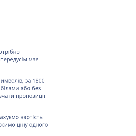
потрібно
 передусім має
имволів, за 1800
обілами або без
вчати пропозиції
ахуємо вартість
ножимо ціну одного