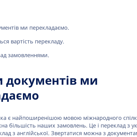
ументів ми перекладаємо.
ься вартість перекладу.
над замовленнями.
и документів ми
адаємо
ька є найпоширенішою мовою міжнародного спілку
на більшість наших замовлень. Це і переклад з ук
еклад з англійської. Звертатися можна з документ