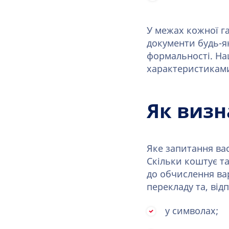
У межах кожної га
документи будь-як
формальності. Наш
характеристиками
Як визн
Яке запитання вас
Скільки коштує та
до обчислення вар
перекладу та, від
у символах;