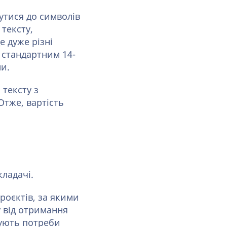
утися до символів
 тексту,
е дуже різні
й стандартним 14-
ми.
тексту з
 Отже, вартість
ладачі.
роєктів, за якими
 від отримання
вують потреби