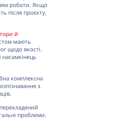
ням роботи. Якщо
ть після проєкту,
тори й
кстом мають
ог щодо якості.
і насамкінець
бна комплексна
розпізнавання з
ців.
 перекладений
гальні проблеми.