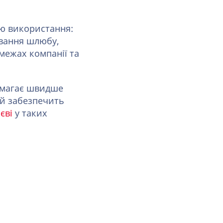
ою використання:
рвання шлюбу,
 межах компанії та
омагає швидше
і й забезпечить
єві
у таких