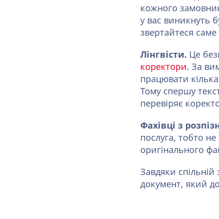
кожного замовник
у вас виникнуть б
звертайтеся саме 
Лінгвісти.
Це без
коректори
. За в
працювати кілька 
Тому спершу текст
перевіряє корект
Фахівці з розпі
послуга, тобто не
оригінального фай
Завдяки спільній
документ, який д