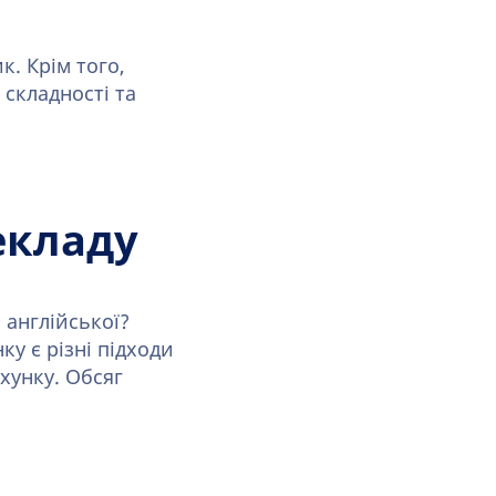
к. Крім того,
 складності та
екладу
 англійської?
у є різні підходи
хунку. Обсяг