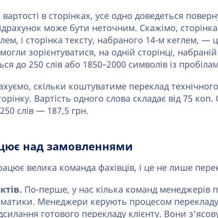
артості в сторінках, усе одно доведеться поверн
підрахунок може бути неточним. Скажімо, сторінка
лем, і сторінка тексту, набраного 14-м кеглем, — ц
могли зорієнтуватися, на одній сторінці, набрані
ься до 250 слів або 1850–2000 символів із пробіла
ахуємо, скільки коштуватиме переклад технічного 
торінку. Вартість одного слова складає від 75 коп.
250 слів — 187,5 грн.
ацює над замовленнями
ацює велика команда фахівців, і це не лише перек
ктів.
По-перше, у нас кілька команд менеджерів п
 тематики. Менеджери керують процесом перекладу
дсилання готового перекладу клієнту. Вони з’ясо