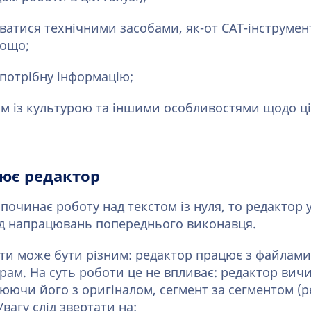
ватися технічними засобами, як-от CAT-інструме
тощо;
потрібну інформацію;
им із культурою та іншими особливостями щодо ц
ює редактор
починає роботу над текстом із нуля, то редактор 
ід напрацювань попереднього виконавця.
и може бути різним: редактор працює з файлами
грам. На суть роботи це не впливає: редактор вичи
нюючи його з оригіналом, сегмент за сегментом (р
вагу слід звертати на: