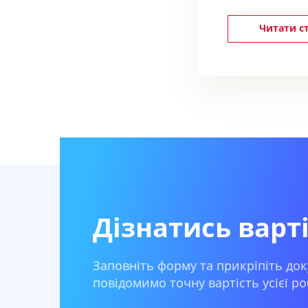
Читати с
Дізнатись варт
Заповніть форму та прикріпіть док
повідомимо точну вартість усієї ро