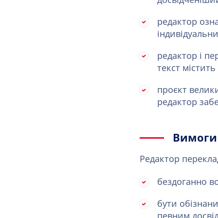
досвідченіши
редактор озн
індивідуальн
редактор і пе
текст містить
проєкт велики
редактор забе
Вимоги
Редактор перекла
бездоганно в
бути обізнани
певним досвід