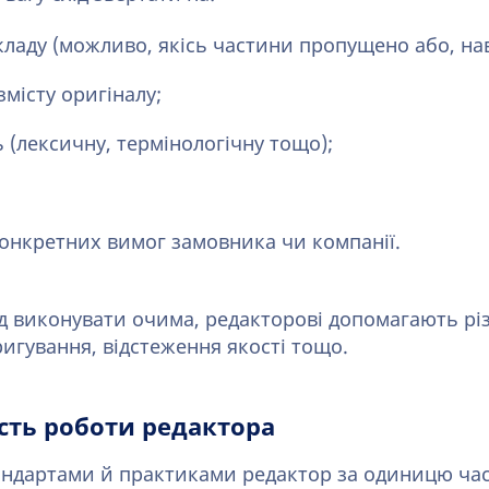
ладу (можливо, якісь частини пропущено або, нав
змісту оригіналу;
ь (лексичну, термінологічну тощо);
онкретних вимог замовника чи компанії.
д виконувати очима, редакторові допомагають різ
игування, відстеження якості тощо.
ть роботи редактора
андартами й практиками редактор за одиницю ча