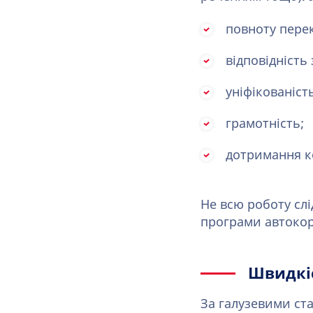
повноту перек
відповідність 
уніфікованіст
грамотність;
дотримання к
Не всю роботу слі
програми автокор
Швидкіс
За галузевими ст