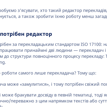
пробуємо з’ясувати, хто такий редактор перекладів
інується, а також зробити їхню роботу менш зага
потрібен редактор
трібен за перекладацьким стандартом ISO 17100: н
працювати принаймні дві людини — перекладач і 
м до структури повноцінного процесу перекладу: TE
ing.
 роботи самого лише перекладача? Тому що:
ча може «замулитися», і тому потрібен свіжий пог
 може бракувати досвіду в певній тематиці, тоді 
чно/переважно з цим напрямком текстів або сутт