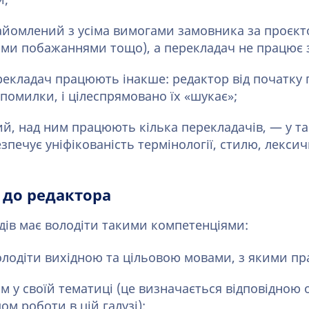
й;
айомлений з усіма вимогами замовника за проєкто
ими побажаннями тощо), а перекладач не працює 
рекладач працюють інакше: редактор від початку 
 помилки, і цілеспрямовано їх «шукає»;
й, над ним працюють кілька перекладачів, — у та
зпечує уніфікованість термінології, стилю, лексич
 до редактора
дів має володіти такими компетенціями:
олодіти вихідною та цільовою мовами, з якими пр
м у своїй тематиці (це визначається відповідною 
ом роботи в цій галузі);