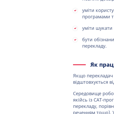
уміти користу
програмами 
уміти шукати 
бути обізнан
перекладу.
Як прац
Якщо перекладач 
відштовхується в
Середовище робот
якійсь із CAT-про
перекладу, порів
реченням тощо). У