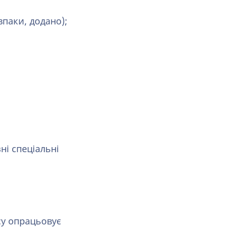
паки, додано);
ні спеціальні
су опрацьовує