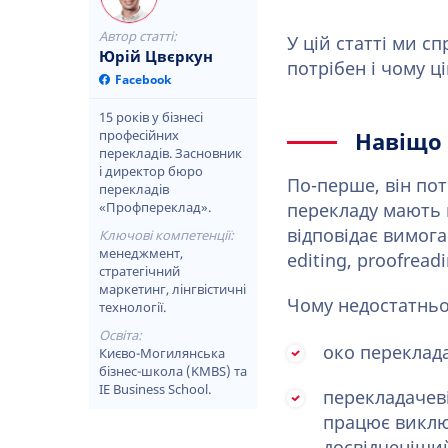
Автор статті:
У цій статті ми с
Юрій Цвєркун
потрібен і чому ц
Facebook
15 років у бізнесі
професійних
Навіщо 
перекладів. Засновник
і директор бюро
По-перше, він по
перекладів
«Профпереклад».
перекладу мають 
відповідає вимога
Ключові компетенції:
менеджмент,
editing, proofread
стратегічний
маркетинг, лінгвістичні
Чому недостатньо
технології.
Освіта:
око переклада
Києво-Могилянська
бізнес-школа (KMBS) та
IE Business School.
перекладачеві
працює виклю