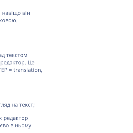
, навіщо він
дковою.
ад текстом
редактор. Це
P = translation,
ляд на текст;
як редактор
єво в ньому