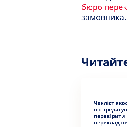
бюро перек
замовника.
Читайт
Чекліст якос
постредагув
перевірити
переклад пе