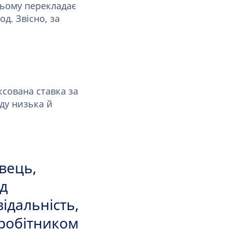
ньому перекладає
д. Звісно, за
ксована ставка за
ду низька й
вець,
яд
ідальність,
вробітником