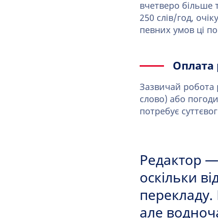
вчетверо більше 
250 слів/год, очі
певних умов ці п
Оплата
Зазвичай робота р
слово) або погоди
потребує суттєво
Редактор —
оскільки ві
перекладу. 
але водноч