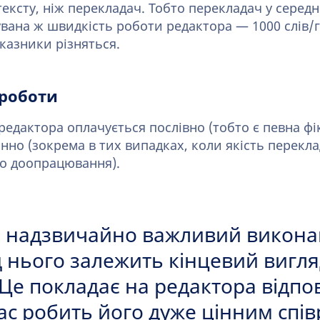
тексту, ніж перекладач. Тобто перекладач у серед
кувана ж швидкість роботи редактора — 1000 слів/го
оказники різняться.
 роботи
едактора оплачується послівно (тобто є певна фі
нно (зокрема в тих випадках, коли якість перекла
го доопрацювання).
 надзвичайно важливий викона
д нього залежить кінцевий вигл
Це покладає на редактора відпов
ас робить його дуже цінним спі