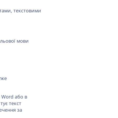
нтами, текстовими
ільової мови
уже
 Word або в
тує текст
ечення за