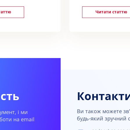
таттю
Читати статтю
ість
Контакт
Ви також можете зв'
умент, і ми
будь-який зручний сп
боти на email