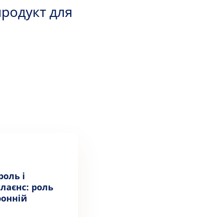
продукт для
роль і
лаєнс: роль
ронній