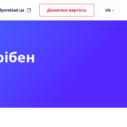
fpereklad.ua
Дізнатися вартість
Uk
рібен