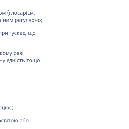
м (глосарієм,
з ним регулярно;
припускає, що
кому разі
ну єдність тощо.
ацює;
освітою або