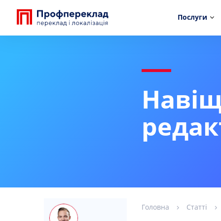
Послуги
Навіщ
редак
Головна
Статті