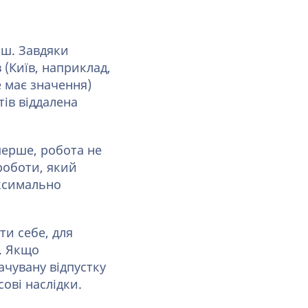
іш. Завдяки
(Київ, наприклад,
 має значення)
тів віддалена
перше, робота не
роботи, який
ксимально
ти себе, для
. Якщо
ачувану відпустку
сові наслідки.