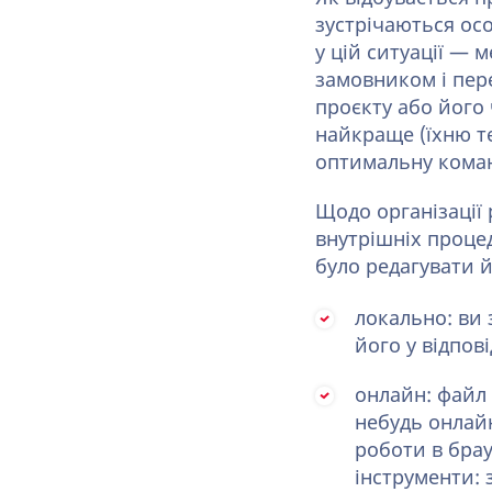
зустрічаються ос
у цій ситуації — 
замовником і пер
проєкту або його
найкраще (їхню те
оптимальну коман
Щодо організації
внутрішніх проце
було редагувати й
локально: ви
його у відпов
онлайн: файл 
небудь онлайн
роботи в брау
інструменти: 