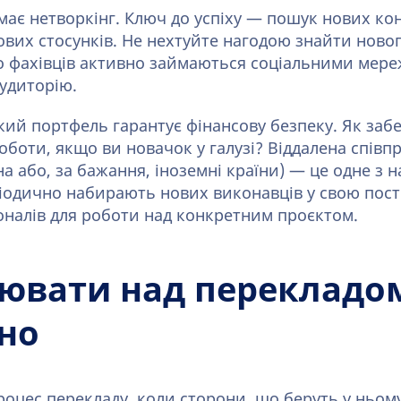
ає нетворкінг. Ключ до успіху — пошук нових кон
ових стосунків. Не нехтуйте нагодою знайти ново
о фахівців активно займаються соціальними мер
удиторію.
кий портфель гарантує фінансову безпеку. Як заб
оботи, якщо ви новачок у галузі? Віддалена співп
на або, за бажання, іноземні країни) — це одне з
іодично набирають нових виконавців у свою пості
налів для роботи над конкретним проєктом.
цювати над перекладо
но
роцес перекладу, коли сторони, що беруть у ньому