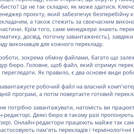
обисто? Це не так складно, як може здатися. Клю
менеджер проєкту, який забезпечує безперебійну 
екладачем, а також стежить за своєчасним викон
 частини. Крім того, саме менеджери знають пере
матику, досвід, поточну завантаженість), завдяк
ду виконавців для кожного перекладу.
 роботи, зокрема обміну файлами, багато що зале
дур бюро. Головне, щоб файл, який отримує пере
 переглядати. Як правило, є два основні види роб
 завантажуєте робочий файл на власний комп’юте
ідній програмі, а потім повертаєте готовий перекл
не потрібно завантажувати, натомість ви працюєт
-редакторі. Деякі бюро в такому разі пропонують 
зері. Онлайн-редактори працюють майже так само,
застосовують пам’ять перекладів і термінологічні