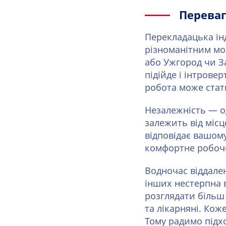
Переваг
Перекладацька інд
різноманітним мо
або Ужгород чи З
підійде і інтрове
робота може стат
Незалежність — о
залежить від міс
відповідає вашом
комфортне робоче
Водночас віддален
інших нестерпна 
розглядати більш
та лікарняні. Кож
Тому радимо підх