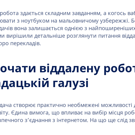
 робота здається складним завданням, а когось в
вати з ноутбуком на мальовничому узбережжі. Б
дачів вона залишається однією з найпоширеніши
ми вирішили детальніше розглянути питання відда
юро перекладів.
почати віддалену робо
дацькій галузі
дача створює практично необмежені можливості 
віту. Єдина вимога, що впливає на вибір місця ро
зпечного з’єднання з інтернетом. На що ще слід з