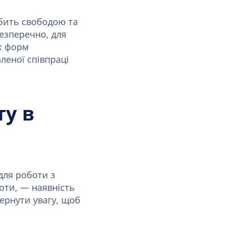
абить свободою та
езперечно, для
х форм
леної співпраці
ту в
для роботи з
боти, — наявність
вернути увагу, щоб