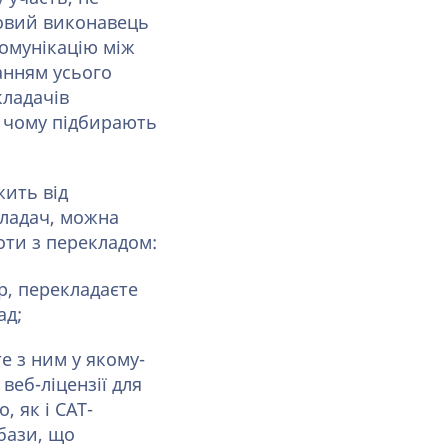
човий виконавець
комунікацію між
анням усього
кладачів
и чому підбирають
жить від
кладач, можна
оти з перекладом:
р, перекладаєте
ад;
е з ним у якому-
веб-ліцензії для
 як і CAT-
 бази, що