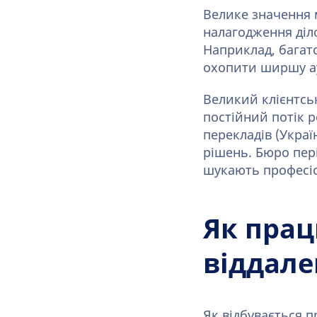
Велике значення м
налагодження діл
Наприклад, багат
охопити ширшу а
Великий клієнтсь
постійний потік р
перекладів (Украї
рішень. Бюро пер
шукають професіо
Як пра
віддале
Як відбувається п