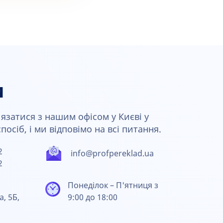
и
язатися з нашим офісом у Києві у
осіб, і ми відповімо на всі питання.
2
info@profpereklad.ua
2
Понеділок – П'ятниця з
а, 5Б,
9:00 до 18:00