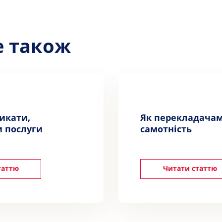
е також
никати,
Як перекладача
 послуги
самотність
таттю
Читати статтю