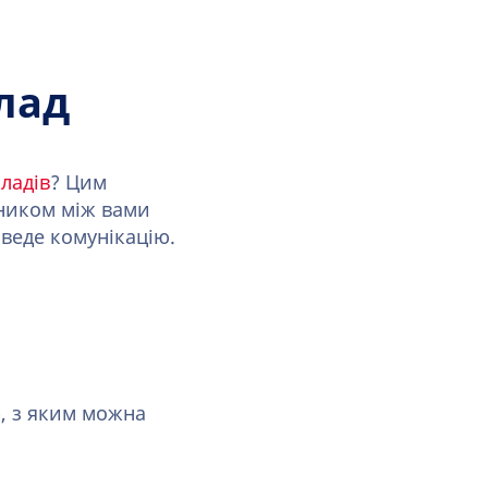
лад
ладів
? Цим
дником між вами
 веде комунікацію.
р, з яким можна