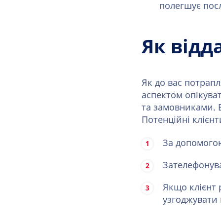
полегшує посл
Як відд
Як до вас потрапл
аспектом опікува
та замовниками. Б
Потенційні клієн
За допомог
Зателефонув
Якщо клієнт 
узгоджувати в