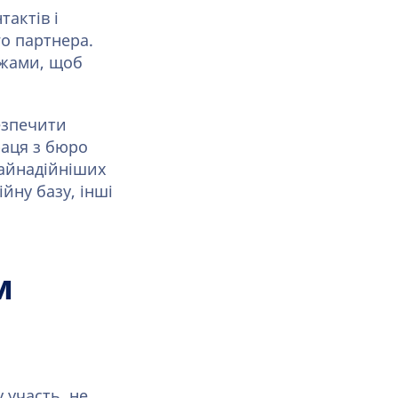
тактів і
го партнера.
ежами, щоб
езпечити
раця з бюро
 найнадійніших
йну базу, інші
м
 участь, не