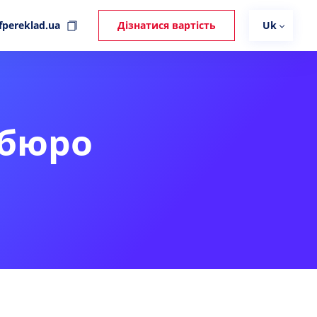
fpereklad.ua
Дізнатися вартість
Uk
 бюро