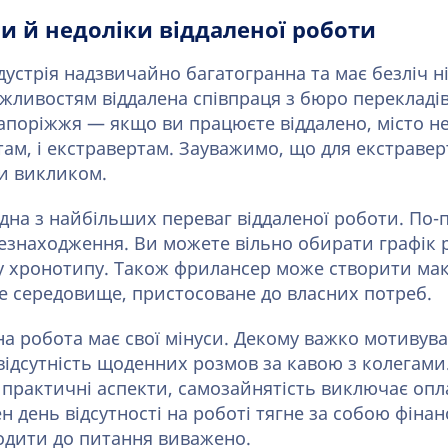
и й недоліки віддаленої роботи
устрія надзвичайно багатогранна та має безліч н
жливостям віддалена співпраця з бюро перекладів 
апоріжжя — якщо ви працюєте віддалено, місто не
ртам, і екстравертам. Зауважимо, що для екстравер
и викликом.
дна з найбільших переваг віддаленої роботи. По-
цезнаходження. Ви можете вільно обирати графік 
у хронотипу. Також фрилансер може створити ма
 середовище, пристосоване до власних потреб.
а робота має свої мінуси. Декому важко мотивува
відсутність щоденних розмов за кавою з колегами
 практичні аспекти, самозайнятість виключає опл
ен день відсутності на роботі тягне за собою фінан
одити до питання виважено.