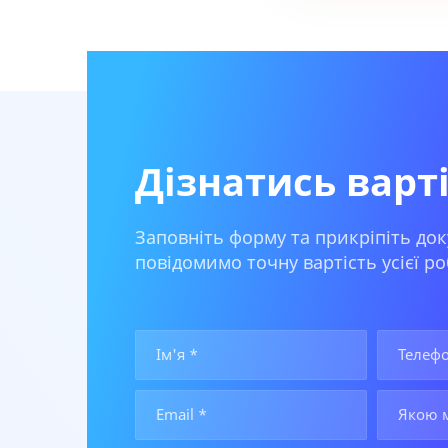
Дізнатись варт
Заповніть форму та прикріпіть док
повідомимо точну вартість усієї ро