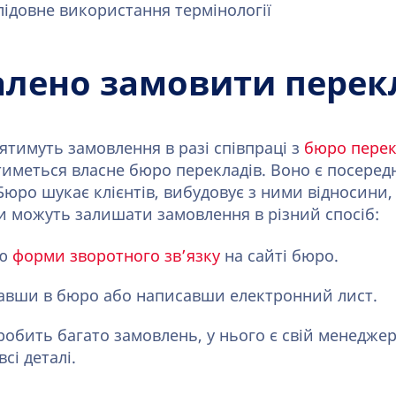
ідовне використання термінології
алено замовити перек
ятимуть замовлення в разі співпраці з
бюро перек
тиметься власне бюро перекладів. Воно є посере
юро шукає клієнтів, вибудовує з ними відносини,
ти можуть залишати замовлення в різний спосіб:
ою
форми зворотного зв’язку
на сайті бюро.
авши в бюро або написавши електронний лист.
робить багато замовлень, у нього є свій менедже
сі деталі.