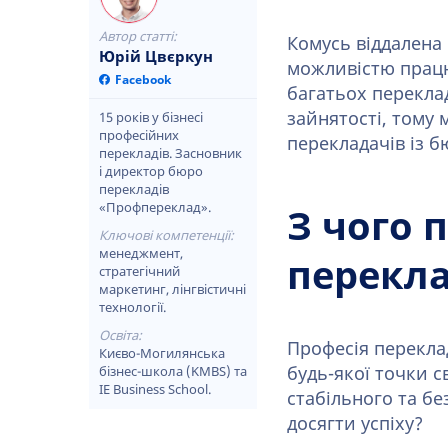
Автор статті:
Комусь віддалена
Юрій Цвєркун
можливістю працю
Facebook
багатьох перекла
зайнятості, тому 
15 років у бізнесі
професійних
перекладачів із б
перекладів. Засновник
і директор бюро
перекладів
«Профпереклад».
З чого 
Ключові компетенції:
менеджмент,
перекла
стратегічний
маркетинг, лінгвістичні
технології.
Освіта:
Професія перекла
Києво-Могилянська
будь-якої точки с
бізнес-школа (KMBS) та
IE Business School.
стабільного та бе
досягти успіху?