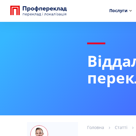
Послуги
Відда
перек
Головна
Статті