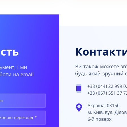
ість
Контакт
Ви також можете зв'
умент, і ми
будь-який зручний сп
боти на email
+38 (044) 22 999 0
+38 (067) 551 37 7
Україна, 03150,
м. Київ, вул. Ділов
6-й поверх