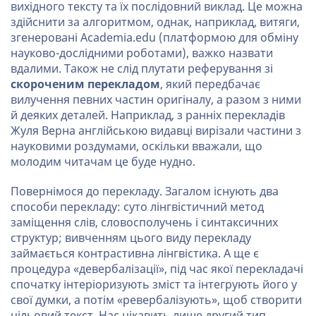
вихідного тексту та їх послідовний виклад. Це можна
здійснити за алгоритмом, однак, наприклад, витяги,
згенеровані Academia.edu (платформою для обміну
науково-дослідними роботами), важко назвати
вдалими. Також не слід плутати реферування зі
скороченим перекладом
, який передбачає
вилучення певних частин оригіналу, а разом з ними
й деяких деталей. Наприклад, з ранніх перекладів
Жуля Верна англійською видавці вирізали частини з
науковими роздумами, оскільки вважали, що
молодим читачам це буде нудно.
Повернімося до перекладу. Загалом існують два
способи перекладу: суто лінгвістичний метод
заміщення слів, словосполучень і синтаксичних
структур; вивченням цього виду перекладу
займається контрастивна лінгвістика. А ще є
процедура «девербалізації», під час якої перекладачі
спочатку інтеріоризують зміст та інтегрують його у
свої думки, а потім «ревербалізують», щоб створити
цільовий текст. Нас цікавить лише другий тип