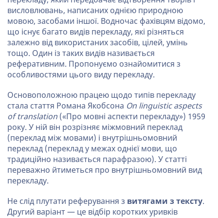
висловлювань, написаних однією природною
мовою, засобами іншої. Водночас фахівцям відомо,
що існує багато видів перекладу, які різняться
залежно від використаних засобів, цілей, умінь
тощо. Один із таких видів називається
реферативним. Пропонуємо ознайомитися з
особливостями цього виду перекладу.
Основоположною працею щодо типів перекладу
стала стаття Романа Якобсона
On linguistic aspects
of translation
(«Про мовні аспекти перекладу») 1959
року. У ній він розрізняє міжмовний переклад
(переклад між мовами) і внутрішньомовний
переклад (переклад у межах однієї мови, що
традиційно називається парафразою). У статті
переважно йтиметься про внутрішньомовний вид
перекладу.
Не слід плутати реферування з
витягами з тексту
.
Другий варіант — це відбір коротких уривків