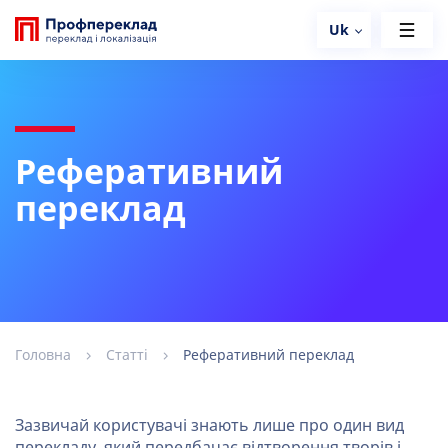
Uk
Реферативний
переклад
Головна
Статті
Реферативний переклад
Зазвичай користувачі знають лише про один вид
перекладу, який передбачає відтворення творів і