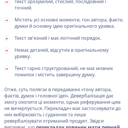
Текст зрозумілий, стислий, послідовний і
точний.
Містить усі основні моменти, тон автора, факти,
думки й основну ідею оригінального уривка.
Текст зв’язний і має логічний порядок.
Немає деталей, відсутніх в оригінальному
уривку.
Текст гарно структурований, не має мовних
помилок і містить завершену думку.
Отже, суть полягає в передаванні «тону автора,
фактів, думок і головної ідеї». Девербалізація дає
змогу охопити ці моменти, однак реферування цим
не вичерпується. Перекладач має застосовувати до
них вибірковість і судження та лише
ревербалізувати отриманий продукт. Звідси
випливає, що
перекладач повинен мати певний