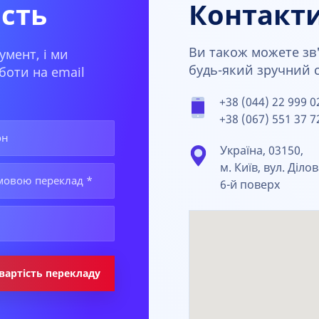
ість
Контакт
Ви також можете зв'
умент, і ми
будь-який зручний сп
боти на email
+38 (044) 22 999 0
+38 (067) 551 37 7
Україна, 03150,
м. Київ, вул. Ділов
6-й поверх
вартість перекладу