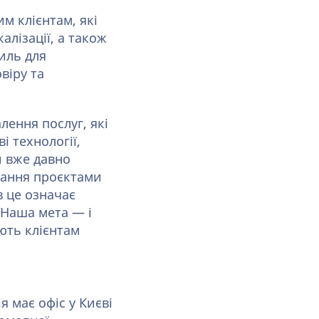
 клієнтам, які
лізації, а також
иль для
віру та
лення послуг, які
і технології,
и вже давно
вання проєктами
в це означає
 Наша мета — і
ають клієнтам
 має офіс у Києві