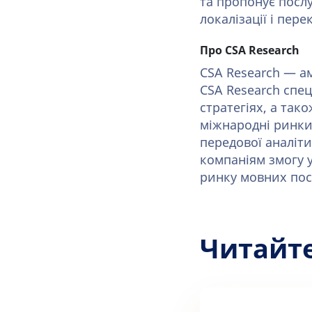
та пропонує посл
локалізації і пер
Про CSA Research
CSA Research — ам
CSA Research спец
стратегіях, а так
міжнародні ринки.
передової аналіти
компаніям змогу 
ринку мовних пос
Читайт