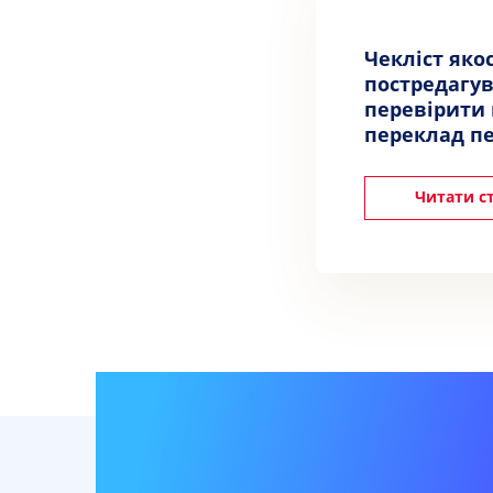
Чекліст якос
постредагув
перевірити
переклад пе
Читати с