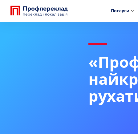
Послуги
«Проф
найкр
рухат