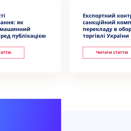
ті
Експортний конт
ання: як
санкційний комп
 машинний
перекладу в обо
ред публікацією
торгівлі України
таттю
Читати статтю