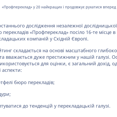
«Профпереклад» у 20 найкращих і продовжує рухатися вперед
останнього дослідження незалежної дослідницької 
 перекладів «Профпереклад» посіло 16-те місце в
ладацьких компаній у Східній Європі.
тинг складається на основі масштабного глибок
 та вважається дуже престижним у нашій галузі. 
икористовується для оцінки, є загальний дохід, 
і аспекти:
ртфелі бюро перекладів;
дури;
птуватися до тенденцій у перекладацькій галузі.