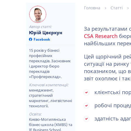
Головна
Статті
Автор статті:
За результатами 
Юрій Цвєркун
CSA Research
бюро
Facebook
найбільших перек
15 років у бізнесі
професійних
Цей щорічний рей
перекладів. Засновник
ситуації на ринку
і директор бюро
показником, що в
перекладів
«Профпереклад».
звіт охоплює і так
Ключові компетенції:
менеджмент,
клієнтські по
стратегічний
маркетинг, лінгвістичні
робочі проце
технології.
Освіта:
здатність ада
Києво-Могилянська
бізнес-школа (KMBS) та
IE Business School.