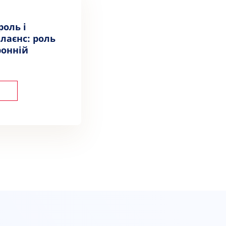
роль і
лаєнс: роль
ронній