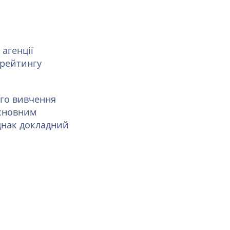
агенції
 рейтингу
ого вивчення
Основним
однак докладний