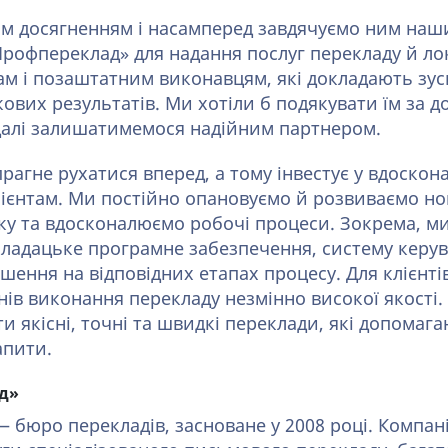
 досягненням і насамперед завдячуємо ним нашим
рофпереклад» для надання послуг перекладу й лока
кам і позаштатним виконавцям, які докладають зус
вих результатів. Ми хотіли б подякувати їм за до
далі залишатимемося надійним партнером.
агне рухатися вперед, а тому інвестує у вдоскона
ієнтам. Ми постійно опановуємо й розвиваємо нов
ку та вдосконалюємо робочі процеси. Зокрема, м
кладацьке програмне забезпечення, систему керу
рішення на відповідних етапах процесу. Для клієнті
ів виконання перекладу незмінно високої якості.
и якісні, точні та швидкі переклади, які допомаг
апити.
д»
бюро перекладів, засноване у 2008 році. Компанія