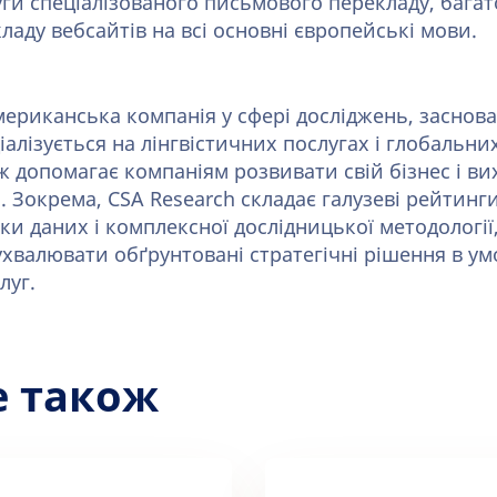
уги спеціалізованого письмового перекладу, бага
екладу вебсайтів на всі основні європейські мови.
ериканська компанія у сфері досліджень, заснован
іалізується на лінгвістичних послугах і глобальн
ож допомагає компаніям розвивати свій бізнес і в
 Зокрема, CSA Research складає галузеві рейтинги
ки даних і комплексної дослідницької методології
ухвалювати обґрунтовані стратегічні рішення в ум
луг.
е також