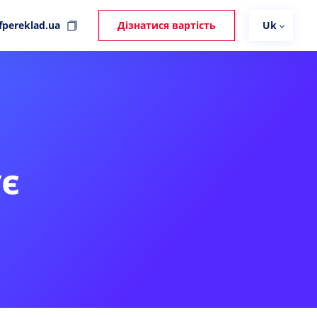
fpereklad.ua
Дізнатися вартість
Uk
є