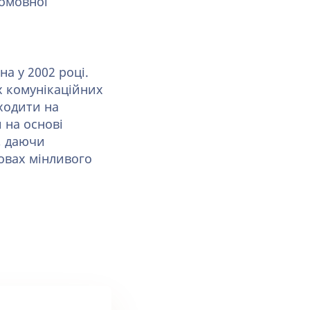
томовної
а у 2002 році.
их комунікаційних
иходити на
 на основі
, даючи
овах мінливого