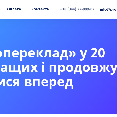
Оплата
Контакти
+38 (044) 22-999-02
info@pro
переклад» у 20
ащих і продовжу
ися вперед