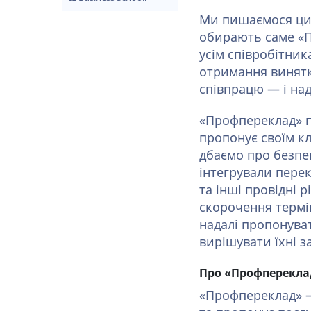
Ми пишаємося цим
обирають саме «П
усім співробітни
отримання винятко
співпрацю — і на
«Профпереклад» пр
пропонує своїм кл
дбаємо про безпе
інтегрували пере
та інші провідні 
скорочення термін
надалі пропонуват
вирішувати їхні з
Про «Профперекла
«Профпереклад» — 