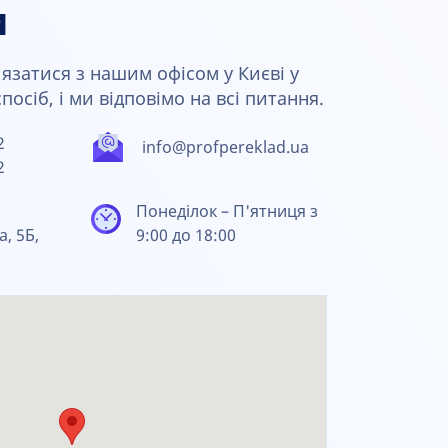
и
язатися з нашим офісом у Києві у
осіб, і ми відповімо на всі питання.
2
info@profpereklad.ua
2
Понеділок – П'ятниця з
а, 5Б,
9:00 до 18:00