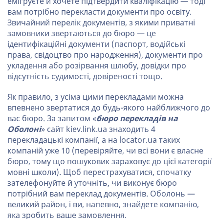
емігруєте й хочете підтвердити кваліфікацію — тоді
вам потрібно перекласти документи про освіту.
Звичайний перелік документів, з якими приватні
замовники звертаються до бюро — це
ідентифікаційні документи (паспорт, водійські
права, свідоцтво про народження), документи про
укладення або розірвання шлюбу, довідки про
відсутність судимості, довіреності тощо.
Як правило, з усіма цими перекладами можна
впевнено звертатися до будь-якого найближчого до
вас бюро. За запитом «
бюро перекладів на
Оболоні
» сайт kiev.link.ua знаходить 4
перекладацькі компанії, а на locator.ua таких
компаній уже 10 (перевіряйте, чи всі вони є власне
бюро, тому що пошуковик зараховує до цієї категорії
мовні школи). Щоб перестрахуватися, спочатку
зателефонуйте й уточніть, чи виконує бюро
потрібний вам переклад документів. Оболонь —
великий район, і ви, напевно, знайдете компанію,
яка зробить ваше замовлення.