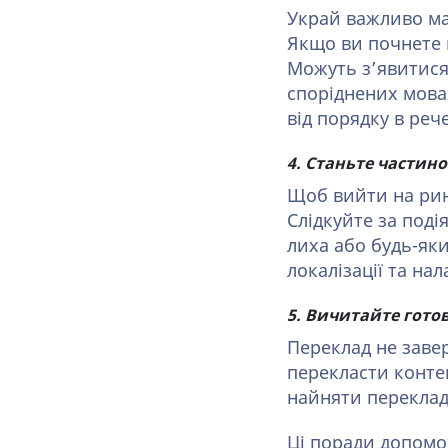
Украй важливо ма
Якщо ви почнете 
Можуть з’явитися
споріднених мовах
від порядку в реч
4. Станьте частин
Щоб вийти на рин
Слідкуйте за поді
лиха або будь-як
локалізації та нал
5. Вичитайте гото
Переклад не заве
перекласти контен
найняти переклад
Ці поради допомож