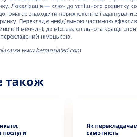
ку. Локалізація — ключ до успішного розвитку ко
 допомагає знаходити нових клієнтів і адаптуватис
ринку. Переклад є невід’ємною частиною ефективн
ливо в Німеччині, де місцева спільнота краще спр
 перекладений німецькою.
ріалами www.betranslated.com
е також
никати,
Як перекладача
 послуги
самотність