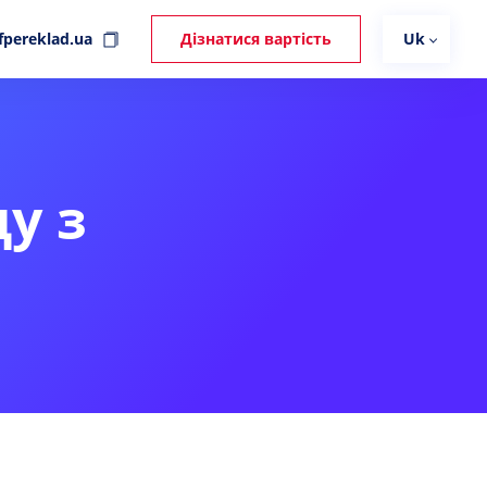
fpereklad.ua
Дізнатися вартість
Uk
у з