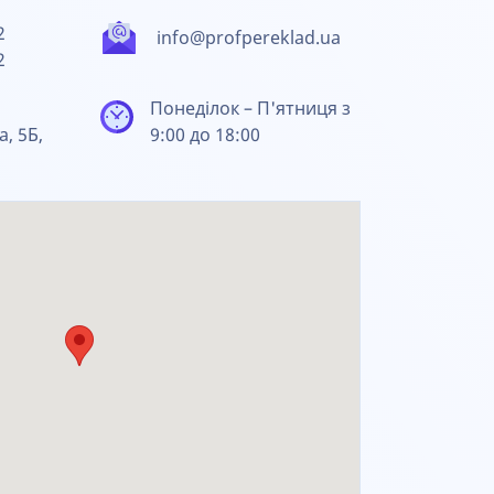
2
info@profpereklad.ua
2
Понеділок – П'ятниця з
а, 5Б,
9:00 до 18:00