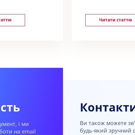
таттю
Читати статтю
ість
Контакт
Ви також можете зв'
умент, і ми
будь-який зручний сп
боти на email