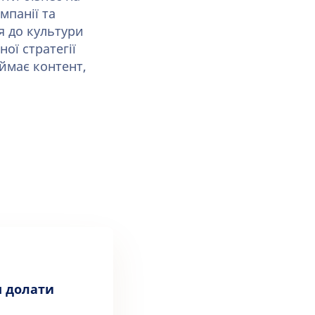
мпанії та
я до культури
ої стратегії
иймає контент,
м долати