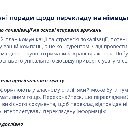
ні поради щодо перекладу на німець
ію локалізації на основі яскравих вражень
й план комунікації та стратегія локалізації, потен
у вашій компанії, а не конкурентам. Слід провест
місцеві покупці отримали яскраві враження. Побу
нові цього унікального досвіду приверне увагу місц
тилю оригінального тексту
формлюють у власному стилі, який може бути гу
мативним тощо. Переконайтеся, що перекладени
вихідного документа, щоб переклад відповідав ні
 інтерпретували перекладену інформацію.
 дослівно