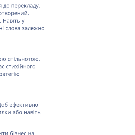
 до перекладу.
потворений.
 Навіть у
ні слова залежно
ою спільнотою.
ас стихійного
ратегію
 Щоб ефективно
илки або навіть
ити бізнес на