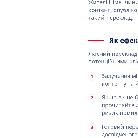
Жителі Німеччини
контент, опублік
такий переклад.
Як ефек
Якісний переклад 
потенційними кліє
Залучення мі
контенту та 
Якщо ви не б
прочитайте д
ризик помило
Готовий пере
досвідченого 