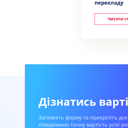
перекладу
Читати с
Дізнатись варт
Заповніть форму та прикріпіть док
повідомимо точну вартість усієї ро