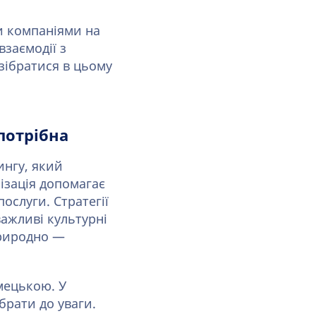
и компаніями на
взаємодії з
зібратися в цьому
 потрібна
ингу, який
ізація допомагає
ослуги. Стратегії
важливі культурні
природно —
мецькою. У
брати до уваги.