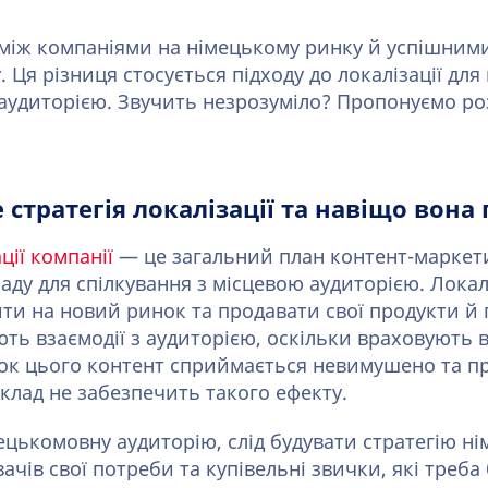
 між компаніями на німецькому ринку й успішним
 Ця різниця стосується підходу до локалізації для 
удиторією. Звучить незрозуміло? Пропонуємо ро
 стратегія локалізації та навіщо вона
ції компанії
— це загальний план контент-маркет
аду для спілкування з місцевою аудиторією. Локал
и на новий ринок та продавати свої продукти й п
ють взаємодії з аудиторією, оскільки враховують 
нок цього контент сприймається невимушено та 
клад не забезпечить такого ефекту.
цькомовну аудиторію, слід будувати стратегію ні
чів свої потреби та купівельні звички, які треба 