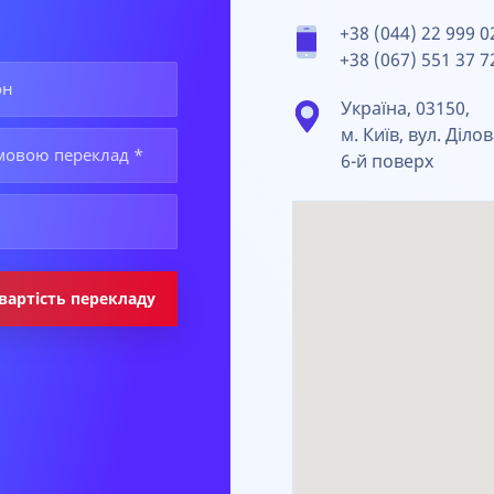
+38 (044) 22 999 0
+38 (067) 551 37 7
Україна, 03150,
м. Київ, вул. Ділов
6-й поверх
вартість перекладу