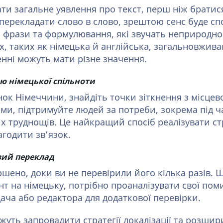
ти загальне уявлення про текст, перш ніж братися
перекладати слово в слово, зрештою сенс буде с
 фрази та формулювання, які звучать неприродно.
, таких як німецька й англійська, загальновжива
енні можуть мати різне значення.
ою німецької спільноти
ок Німеччини, знайдіть точки зіткнення з місцев
ями, підтримуйте людей за потреби, зокрема під ч
их труднощів. Це найкращий спосіб реалізувати ст
агодити зв’язок.
вий переклад
ршено, доки ви не перевірили його кілька разів.
т на німецьку, потрібно проаналізувати свої пом
ача або редактора для додаткової перевірки.
уть запровадити стратегії локалізації та розшир