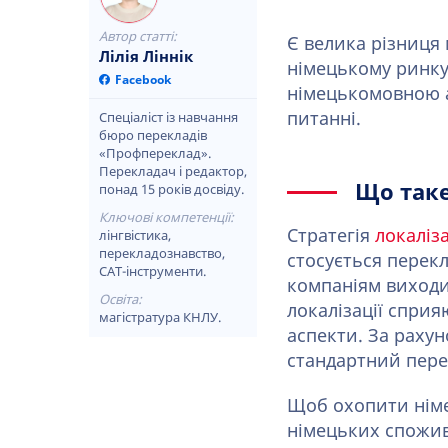
Автор статті:
Є велика різниця
Лілія Ліннік
німецькому ринку.
Facebook
німецькомовною а
питанні.
Спеціаліст із навчання
бюро перекладів
«Профпереклад».
Перекладач і редактор,
Що таке
понад 15 років досвіду.
Ключові компетенції:
Стратегія
локаліза
лінгвістика,
перекладознавство,
стосується перекл
CAT-інструменти.
компаніям виходит
Освіта:
локалізації сприя
магістратура КНЛУ.
аспекти. За раху
стандартний пере
Щоб охопити німе
німецьких спожива