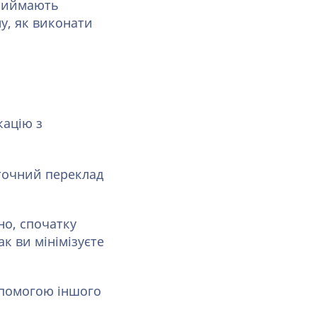
приймають
у, як виконати
кацію з
точний переклад
но, спочатку
к ви мінімізуєте
опомогою іншого