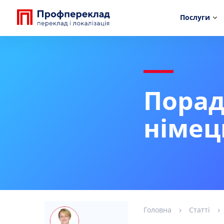
Послуги
Порад
німец
Головна
Статті