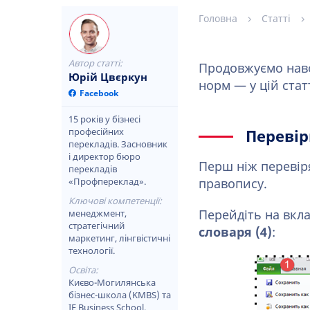
Головна
Статті
Автор статті:
Продовжуємо наво
Юрій Цвєркун
норм — у цій стат
Facebook
15 років у бізнесі
професійних
Перевір
перекладів. Засновник
і директор бюро
Перш ніж перевіря
перекладів
«Профпереклад».
правопису.
Ключові компетенції:
Перейдіть на вкл
менеджмент,
стратегічний
словаря (4)
:
маркетинг, лінгвістичні
технології.
Освіта:
Києво-Могилянська
бізнес-школа (KMBS) та
IE Business School.