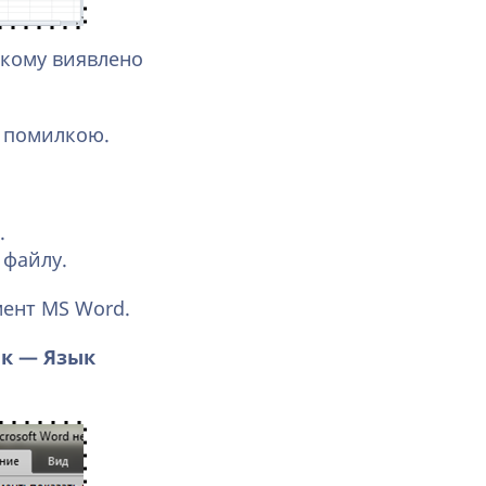
 якому виявлено
з помилкою.
.
 файлу.
мент MS Word.
к — Язык