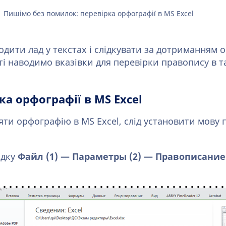
Пишімо без помилок: перевірка орфографії в MS Excel
дити лад у текстах і слідкувати за дотриманням 
ті наводимо вказівки для перевірки правопису в т
ка орфографії в MS Excel
ти орфографію в MS Excel, слід установити мову 
адку
Файл (1) — Параметры (2) — Правописание