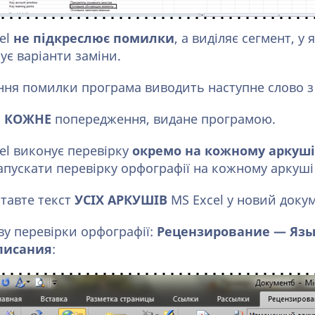
el
не підкреслює помилки
, а виділяє сегмент, у
ує варіанти заміни.
ення помилки програма виводить наступне слово 
и
КОЖНЕ
попередження, видане програмою.
el виконує перевірку
окремо на кожному аркуші
апускати перевірку орфографії на кожному аркуші
ставте текст
УСІХ АРКУШІВ
MS Excel у новий доку
ву перевірки орфографії:
Рецензирование — Язы
писания
: