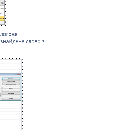
алогове
 знайдене слово з