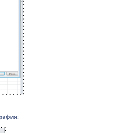
рафия
: