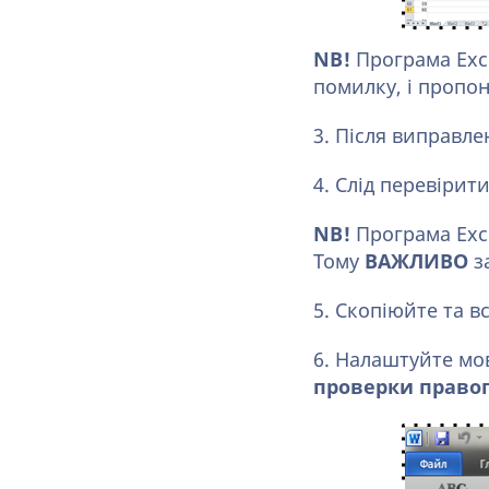
NB!
Програма Exc
помилку, і пропон
3. Після виправл
4. Слід перевірит
NB!
Програма Exc
Тому
ВАЖЛИВО
з
5. Скопіюйте та в
6. Налаштуйте мо
проверки право