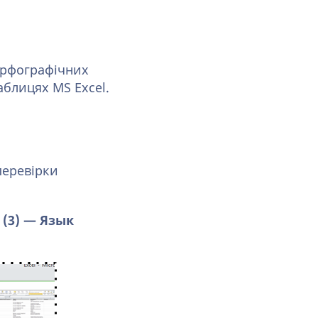
орфографічних
аблицях MS Excel.
перевірки
 (3) — Язык