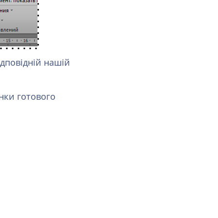
ідповідній нашій
инки готового