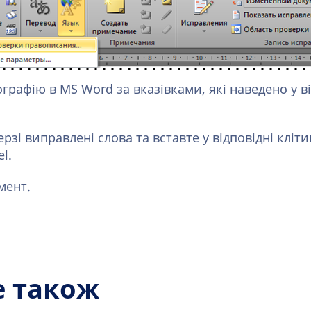
графію в MS Word за вказівками, які наведено у в
ерзі виправлені слова та вставте у відповідні кліт
l.
мент.
е також