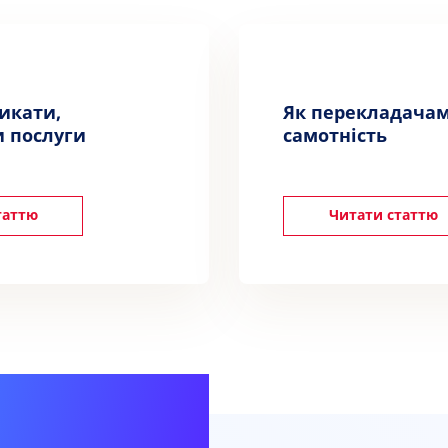
никати,
Як перекладача
 послуги
самотність
таттю
Читати статтю