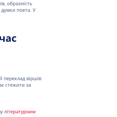
ів, образність
 думки поета. У
час
й переклад віршів
ає стежити за
у л
ітературним