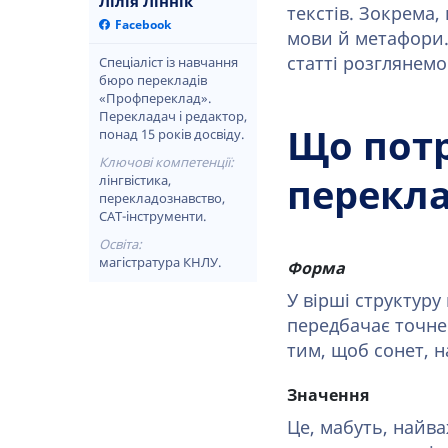
Лілія Ліннік
текстів. Зокрема, 
Facebook
мови й метафори. 
статті розглянемо
Спеціаліст із навчання
бюро перекладів
«Профпереклад».
Перекладач і редактор,
Що потр
понад 15 років досвіду.
Ключові компетенції:
лінгвістика,
перекла
перекладознавство,
CAT-інструменти.
Освіта:
магістратура КНЛУ.
Форма
У вірші структуру
передбачає точне
тим, щоб сонет, н
Значення
Це, мабуть, найв