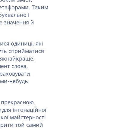
бокий зміст,
метафорами. Таким
буквально і
е значення й
ися одиниці, які
уть сприйматися
ь якнайкраще.
ент слова,
враховувати
ими-небудь
ї прекрасною.
 для інтонаційної
ької майстерності
ворити той самий