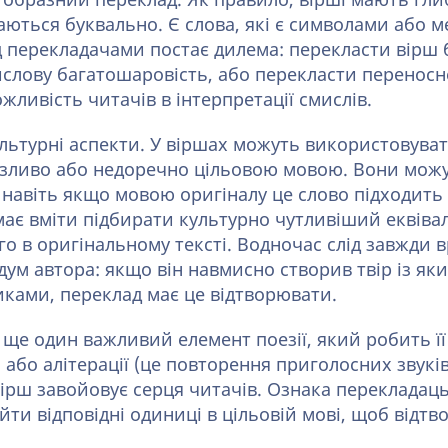
 образний переклад. Як правило, вірші мають гли
аються буквально. Є слова, які є символами або 
 перекладачами постає дилема: перекласти вірш 
слову багатошаровість, або перекласти переносн
ливість читачів в інтерпретації смислів.
льтурні аспекти. У віршах можуть використовуват
азливо або недоречно цільовою мовою. Вони мож
, навіть якщо мовою оригіналу це слово підходит
ає вміти підбирати культурно чутливіший еквівал
о в оригінальному тексті. Водночас слід завжди 
дум автора: якщо він навмисно створив твір із як
ками, переклад має це відтворювати.
 ще один важливий елемент поезії, який робить ї
 або алітерації (це повторення приголосних звуків
вірш завойовує серця читачів. Ознака перекладац
йти відповідні одиниці в цільовій мові, щоб відт