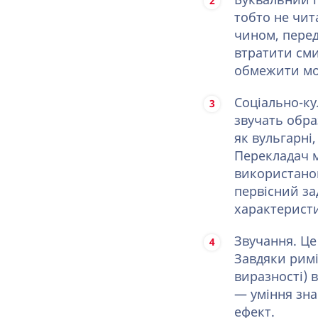
Буквальний і
тобто не чит
чином, перед
втратити сми
обмежити мож
Соціально-ку
звучать обр
як вульгарні
Перекладач м
використаног
первісний за
характеристи
Звучання. Це
Завдяки римі
виразності) 
— уміння зна
ефект.