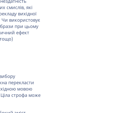
 нездатність
их смислів, які
ерекладу вихідної
. Чи використовує
образи при цьому
тичний ефект
 тощо)
 вибору
ожна перекласти
вихідною мовою
. Ціла строфа може