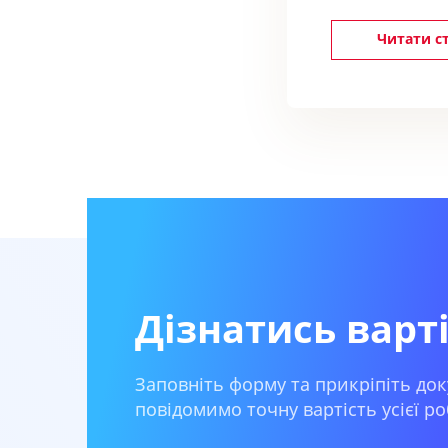
Читати с
Дізнатись варт
Заповніть форму та прикріпіть док
повідомимо точну вартість усієї ро