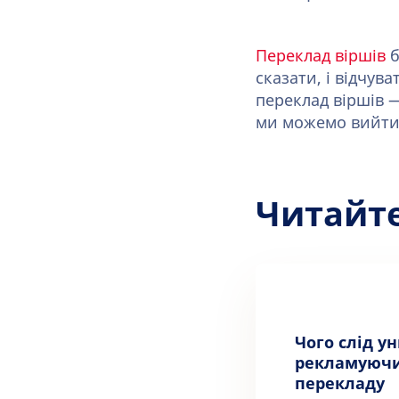
Переклад віршів
б
сказати, і відчув
переклад віршів 
ми можемо вийти 
Читайт
Чого слід у
рекламуючи
перекладу