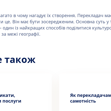
агато в чому нагадує їх створення. Перекладач ма
ати це. Він має бути зосередженим. Основна суть у
— один із найкращих способів поділитися культуро
за межі географії.
е також
никати,
Як перекладача
 послуги
самотність