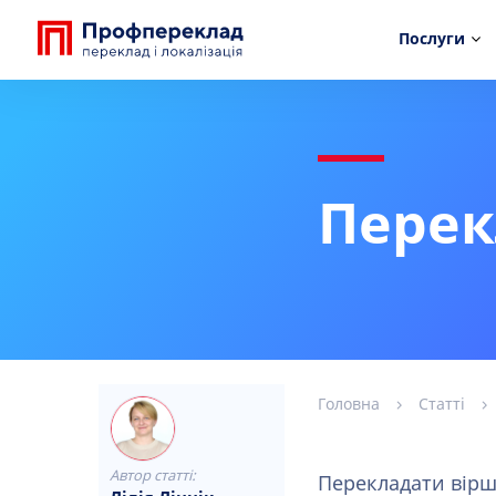
Послуги
Перек
Головна
Статті
Автор статті:
Перекладати вірш