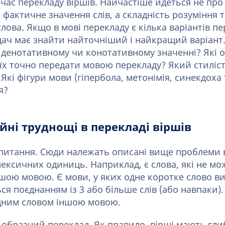
 час перекладу віршів. Найчастіше йдеться не про
 фактичне значення слів, а складність розуміння т
 слова. Якщо в мові перекладу є кілька варіантів п
дач має знайти найточніший і найкращий варіант
о денотативному чи конотативному значенні? Які 
їх точно передати мовою перекладу? Який стиліс
кі фігури мови (гіпербола, метонімія, синекдоха
я?
йні труднощі в перекладі віршів
 питання. Сюди належать описані вище проблеми
лексичних одиниць. Наприклад, є слова, які не м
шою мовою. Є мови, у яких одне коротке слово 
ся поєднанням із 3 або більше слів (або навпаки)
дним словом іншою мовою.