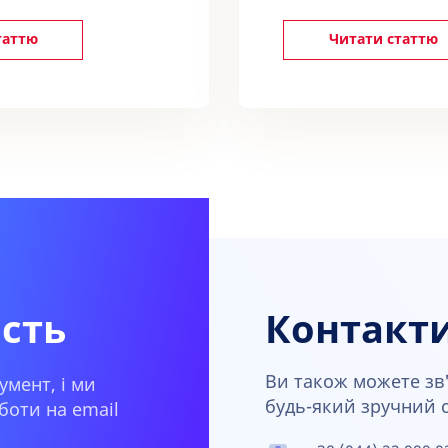
таттю
Читати статтю
ість
Контакт
Ви також можете зв'
умент, і ми
будь-який зручний сп
боти на email