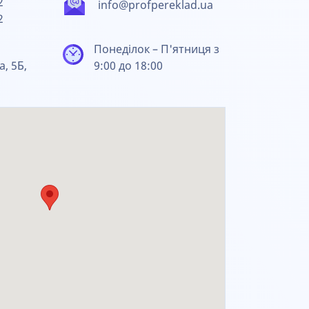
2
info@profpereklad.ua
2
Понеділок – П'ятниця з
а, 5Б,
9:00 до 18:00