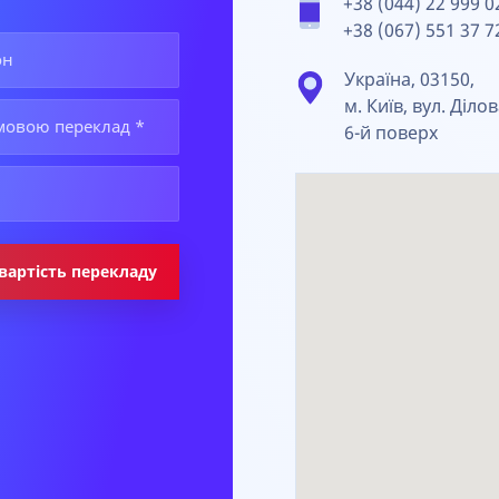
+38 (044) 22 999 0
+38 (067) 551 37 7
Україна, 03150,
м. Київ, вул. Ділов
6-й поверх
вартість перекладу