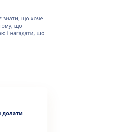
є знати, що хоче
 тому, що
ю і нагадати, що
м долати