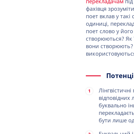
перекладачам
під
фахівця зрозуміти
поет вклав у такі
одиниці, перекла
поет слово у йог
створюються? Як 
вони створюють? Я
використовуютьс
Потенці
Лінгвістичні
відповідних 
буквально ін
перекладаєть
бути лише о