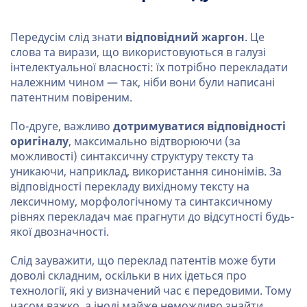
Передусім слід знати
відповідний жаргон
. Це
слова та вирази, що використовуються в галузі
інтелектуальної власності: їх потрібно перекладати
належним чином — так, ніби вони були написані
патентним повіреним.
По-друге, важливо
дотримуватися відповідності
оригіналу
, максимально відтворюючи (за
можливості) синтаксичну структуру тексту та
уникаючи, наприклад, використання синонімів. За
відповідності перекладу вихідному тексту на
лексичному, морфологічному та синтаксичному
рівнях перекладач має прагнути до відсутності будь-
якої двозначності.
Слід зауважити, що переклад патентів може бути
доволі складним, оскільки в них ідеться про
технології, які у визначений час є передовими. Тому
часом важко, а іноді майже неможливо знайти