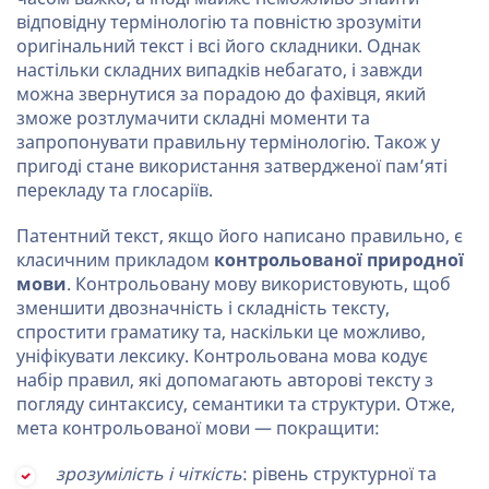
відповідну термінологію та повністю зрозуміти
оригінальний текст і всі його складники. Однак
настільки складних випадків небагато, і завжди
можна звернутися за порадою до фахівця, який
зможе розтлумачити складні моменти та
запропонувати правильну термінологію. Також у
пригоді стане використання затвердженої пам’яті
перекладу та глосаріїв.
Патентний текст, якщо його написано правильно, є
класичним прикладом
контрольованої природної
мови
. Контрольовану мову використовують, щоб
зменшити двозначність і складність тексту,
спростити граматику та, наскільки це можливо,
уніфікувати лексику. Контрольована мова кодує
набір правил, які допомагають авторові тексту з
погляду синтаксису, семантики та структури. Отже,
мета контрольованої мови — покращити:
зрозумілість і чіткість
: рівень структурної та