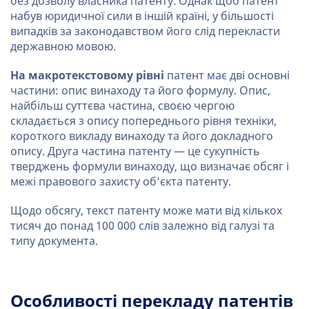
без дозволу власника патенту. Однак щоб патент
набув юридичної сили в іншій країні, у більшості
випадків за законодавством його слід перекласти
державною мовою.
На макротекстовому рівні
патент має дві основні
частини: опис винаходу та його формулу. Опис,
найбільш суттєва частина, своєю чергою
складається з опису попереднього рівня техніки,
короткого викладу винаходу та його докладного
опису. Друга частина патенту — це сукупність
тверджень формули винаходу, що визначає обсяг і
межі правового захисту об’єкта патенту.
Щодо обсягу, текст патенту може мати від кількох
тисяч до понад 100 000 слів залежно від галузі та
типу документа.
Особливості перекладу патентів