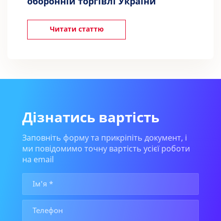
оборонній торгівлі України
Читати статтю
Дізнатись вартість
Заповніть форму та прикріпіть документ, і
ми повідомимо точну вартість усієї роботи
на email