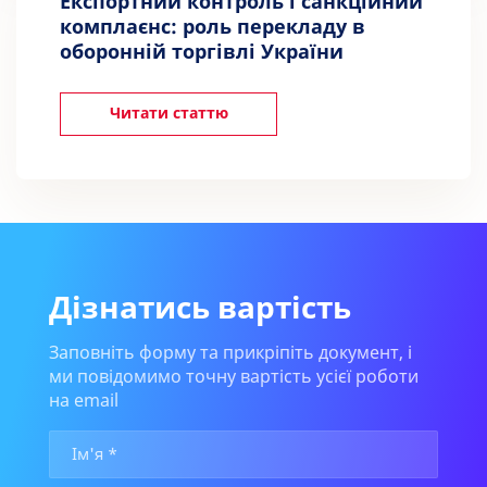
Експортний контроль і санкційний
комплаєнс: роль перекладу в
оборонній торгівлі України
Читати статтю
Дізнатись вартість
Заповніть форму та прикріпіть документ, і
ми повідомимо точну вартість усієї роботи
на email