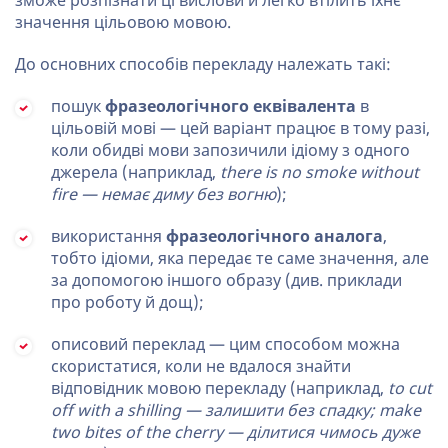
зможе розпізнати ці вислови й легко втілить їхнє
значення цільовою мовою.
До основних способів перекладу належать такі:
пошук
фразеологічного еквівалента
в
цільовій мові — цей варіант працює в тому разі,
коли обидві мови запозичили ідіому з одного
джерела (наприклад,
there is no smoke without
fire — немає диму без вогню
);
використання
фразеологічного аналога
,
тобто ідіоми, яка передає те саме значення, але
за допомогою іншого образу (див. приклади
про роботу й дощ);
описовий переклад — цим способом можна
скористатися, коли не вдалося знайти
відповідник мовою перекладу (наприклад,
to cut
off with a shilling — залишити без спадку; make
two bites of the cherry — ділитися чимось дуже