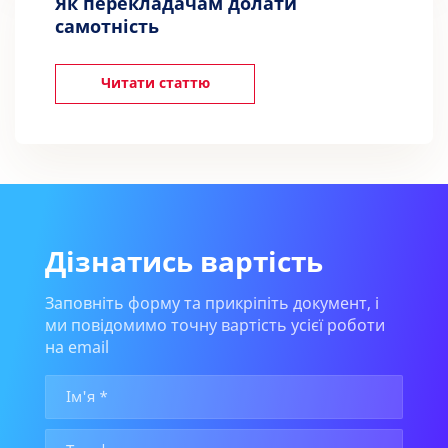
Як перекладачам долати
самотність
Читати статтю
Дізнатись вартість
Заповніть форму та прикріпіть документ, і
ми повідомимо точну вартість усієї роботи
на email