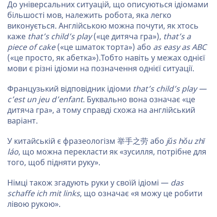
До універсальних ситуацій, що описуються ідіомами
більшості мов, належить робота, яка легко
виконується. Англійською можна почути, як хтось
каже
that’s child’s play
(«це дитяча гра»),
that’s a
piece of cake
(«це шматок торта») або
as easy as ABC
(«це просто, як абетка»).Тобто навіть у межах однієї
мови є різні ідіоми на позначення однієї ситуації.
Французький відповідник ідіоми
that’s child’s play —
c’est un jeu d’enfant
. Буквально вона означає «це
дитяча гра», а тому справді схожа на англійський
варіант.
У китайській є фразеологізм 举手之劳 або
jŭs hŏu zhī
láo
, що можна перекласти як «зусилля, потрібне для
того, щоб підняти руку».
Німці також згадують руки у своїй ідіомі —
das
schaffe ich mit links
, що означає «я можу це робити
лівою рукою».