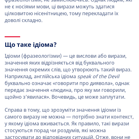
не є носіями мови, ці вирази можуть здатися
цілковитою нісенітницею, тому перекладати їх
доволі складно.
Що таке ідіома?
Ідіоми (фразеологізми) — це вислови або вирази,
значення яких відрізняється від буквального
значення окремих слів, що утворюють такий вираз.
Наприклад, англійська ідіома
speak of the Devil
буквально означає «говорити про диявола», однак
передає значення «людина, про яку ми говорили,
щойно з’явилася». Вочевидь, це може заплутати.
Справа в тому, що зрозуміти значення ідіоми із
самого виразу не можна — потрібно знати контекст,
у якому ідіома вживається. Як правило, такі вирази
стосуються порад чи роздумів, які можна
застосувати до відповідних ситуацій. Отже, вони не