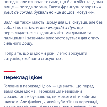
погода», але означає те саме, що й англійська ідіома
вище — погода погана. Також французи говорять
il
pleut de cordes
, буквально «це дощові мотузки».
Валлійці також мають ідіому для цієї ситуації, але без
собак і котів:
bwrw ken wragedd a ffyn
, що
перекладається як «дощить літніми дамами та
палицями» і зазвичай використовується для опису
сильного дощу.
Попри те, що ці ідіоми різні, легко зрозуміти
ситуацію, якої вони стосуються.
Переклад ідіом
Головне в перекладі ідіом — це знати, що перед
вами саме ідіома. Переклавши невідомий
фразеологізм буквально, ви можете піти хибним
шляхом. Але фахівець, який зуби з’їв на перекладі,