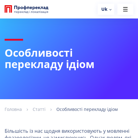
Uk
Особливості
перекладу ідіом
Головна
Статті
Особливості перекладу ідіом
Більшість із нас щодня використовують у мовленні
фразеологізми, не замислюючись. Однак людям, які