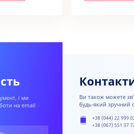
ість
Контакт
Ви також можете зв'
умент, і ми
будь-який зручний сп
боти на email
+38 (044) 22 999 0
+38 (067) 551 37 7