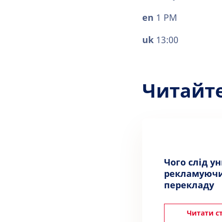
en
1 PM⁠
uk
13:00⁠
Читайт
Чого слід у
рекламуючи
перекладу
Читати с