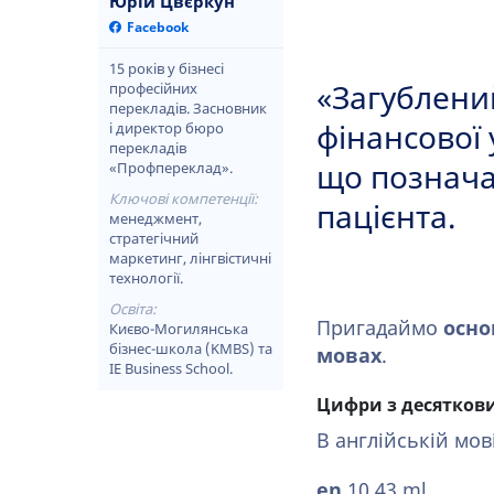
Юрій Цвєркун
Facebook
15 років у бізнесі
професійних
«Загублени
перекладів. Засновник
і директор бюро
фінансової 
перекладів
«Профпереклад».
що познача
Ключові компетенції:
пацієнта.
менеджмент,
стратегічний
маркетинг, лінгвістичні
технології.
Освіта:
Пригадаймо
осно
Києво-Могилянська
бізнес-школа (KMBS) та
мовах
.
IE Business School.
Цифри з десяткови
В англійській мов
en
10.43⁠ ml