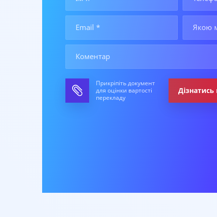
Прикріпіть документ
Дізнатись 
для оцінки вартості
перекладу