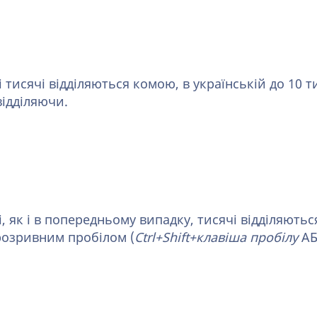
і тисячі відділяються комою, в українській до 10 
відділяючи.
і, як і в попередньому випадку, тисячі відділяють
розривним пробілом (
Ctrl+Shift+клавіша пробілу
А