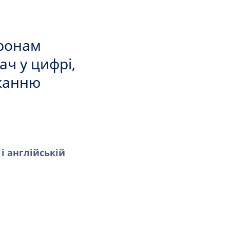
оронам
ач у цифрі,
ужанню
і англійській