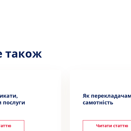
е також
никати,
Як перекладача
 послуги
самотність
таттю
Читати статтю