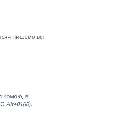
тисяч пишемо всі
ся комою, в
БО
Alt+0160
).⁠