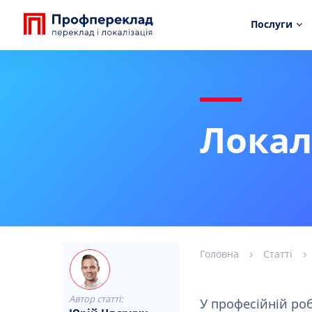
Послуги
Локал
Головна
Статті
Автор статті:
У професійній роб