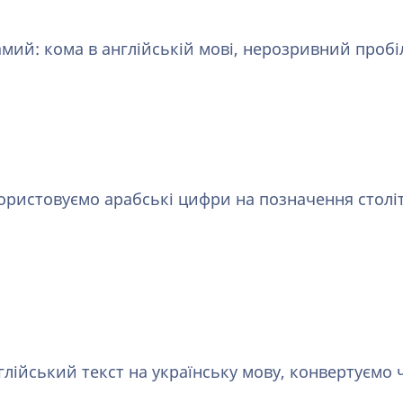
ий: кома в англійській мові, нерозривний пробіл
ористовуємо арабські цифри на позначення століть
лійський текст на українську мову, конвертуємо ч