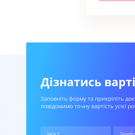
Дізнатись варт
Заповніть форму та прикріпіть док
повідомимо точну вартість усієї ро