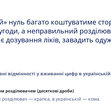
й» нуль багато коштуватиме ст
угоди, а неправильний розділюв
є дозування ліків, завадить од
вні відмінності у вживанні цифр в українській 
м розділювачем (десяткові дроби)
і розділювач — крапка, в українській — кома.⁠