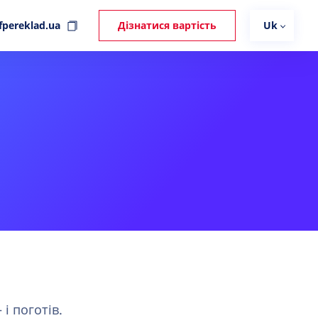
fpereklad.ua
Дізнатися вартість
Uk
і поготів.