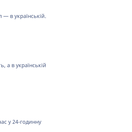
 — в українській.
, а в українській
ас у 24-годинну