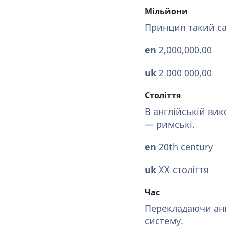
⁠Мільйони
Принцип такий сам
en
2,000,000.00⁠
uk
2 000 000,00⁠
⁠Століття
В англійській вик
— римські.
en
20th century⁠
uk
XX століття⁠
⁠Час
Перекладаючи анг
систему.⁠