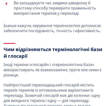
Ви заощаджуєте час завдяки швидкому й
простому способу перевірити правильність
використання термінів у перекладі.
Інакше кажучи, керування термінологією допомагає
забезпечити послідовність, точність і ефективність.
Чим відрізняються термінологічні бази
й глосарії
Іноді терміни «глосарій» і «термінологічна база»
використовують як взаємозамінні, проте між ними є
різниця.
Найпростіший перекладацький глосарій містить
перелік термінів із оптимальними варіантами їх
перекладу. Зазвичай глосарій має дві колонки: одну
для вихідного терміна і одну — для перекладу.
Залежно від складності проєкту, можна додати