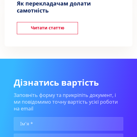
Як перекладачам долати
самотність
Читати статтю
Дізнатись вартість
Заповніть форму та прикріпіть документ, і
ми повідомимо точну вартість усієї роботи
на email