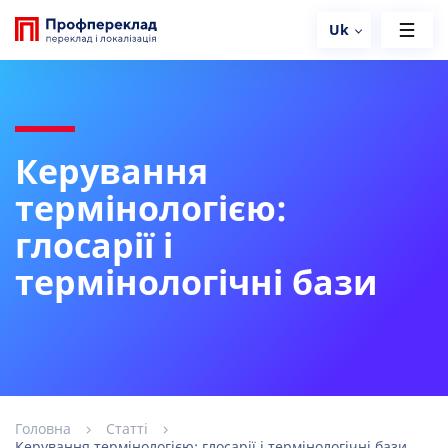
Uk
Керування
термінологією:
глосарії і
термінологічні бази
Головна
Статті
Керування термінологією: глосарії і термінологічні бази