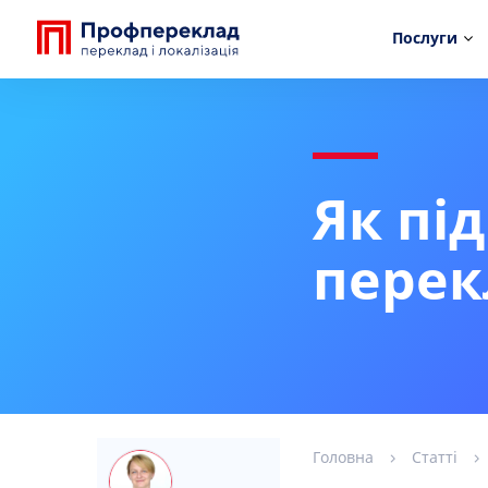
Послуги
Як пі
перек
Головна
Статті