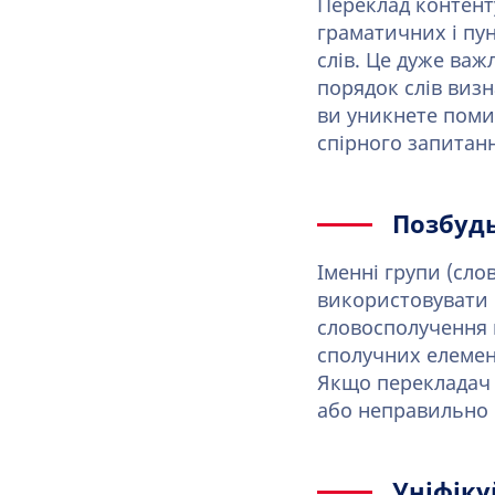
Переклад контент
граматичних і пу
слів. Це дуже важ
порядок слів виз
ви уникнете помил
спірного запитан
Позбудь
Іменні групи (сл
використовувати в
словосполучення 
сполучних елемент
Якщо перекладач 
або неправильно 
Уніфіку