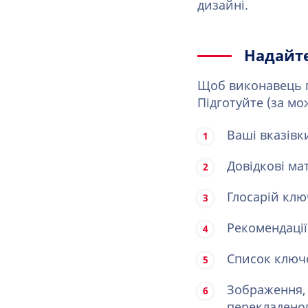
дизайні.
Надайте
Щоб виконавець п
Підготуйте (за мо
Ваші вказівки
Довідкові ма
Глосарій клю
Рекомендації
Список ключо
Зображення, 
перекладеног