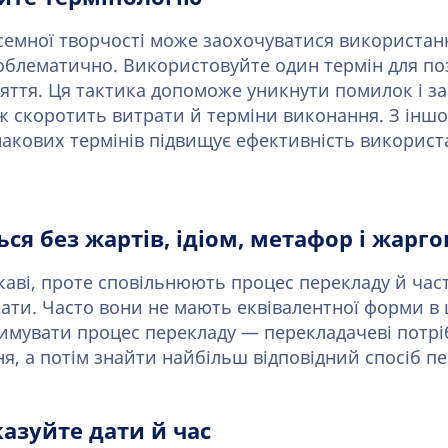
семної творчості може заохочуватися використанн
роблематично. Використовуйте один термін для п
няття. Ця тактика допоможе уникнути помилок і за
ж скоротить витрати й терміни виконання. З іншо
акових термінів підвищує ефективність використ
ься без жартів, ідіом, метафор і жарго
цікаві, проте сповільнюють процес перекладу й ча
ати. Часто вони не мають еквівалентної форми в ц
имувати процес перекладу — перекладачеві потрі
я, а потім знайти найбільш відповідний спосіб пе
казуйте дати й час