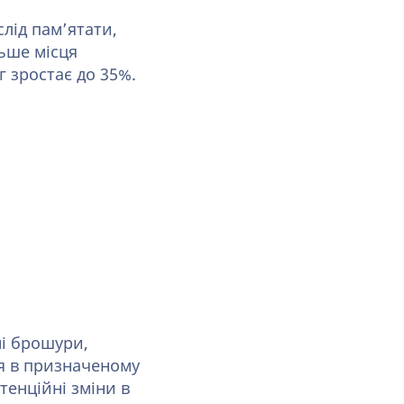
лід пам’ятати,
ьше місця
яг зростає до 35%.
і брошури,
ся в призначеному
тенційні зміни в