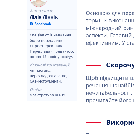
Автор статті:
Основою для пере
Лілія Ліннік
терміни виконанн
Facebook
міжнародний ринок
аспекти. Готовий 
Спеціаліст із навчання
бюро перекладів
ефективним. У ста
«Профпереклад».
Перекладач і редактор,
понад 15 років досвіду.
Скороч
Ключові компетенції:
лінгвістика,
перекладознавство,
Щоб підвищити шв
CAT-інструменти.
речення щонайбіль
Освіта:
нечитабельності.
магістратура КНЛУ.
прочитайте його 
Викорис