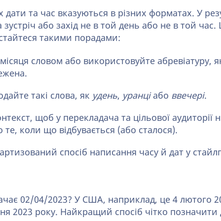
х дати та час вказуються в різних форматах. У ре
зустріч або захід не в той день або не в той час
стайтеся такими порадами:
місяця словом або використовуйте абревіатуру, я
ежена.
одайте такі слова, як
удень
,
уранці
або
ввечері
.
нтекст, щоб у перекладача та цільової аудиторії 
 те, коли що відбувається (або сталося).
артизований спосіб написання часу й дат у стайл
чає 02/04/2023? У США, наприклад, це 4 лютого 20
тня 2023 року. Найкращий спосіб чітко позначити 