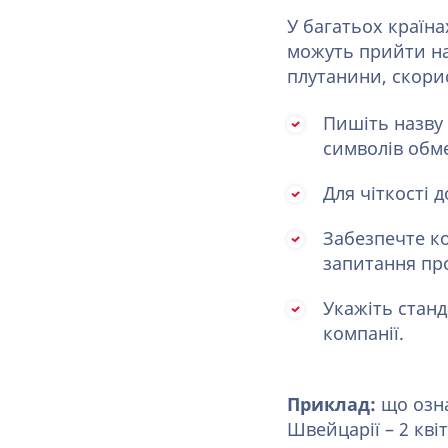
У багатьох країна
можуть прийти на 
плутанини, скори
Пишіть назву 
символів обм
Для чіткості д
Забезпечте ко
запитання про
Укажіть станд
компанії.
Приклад:
що озна
Швейцарії – 2 кві