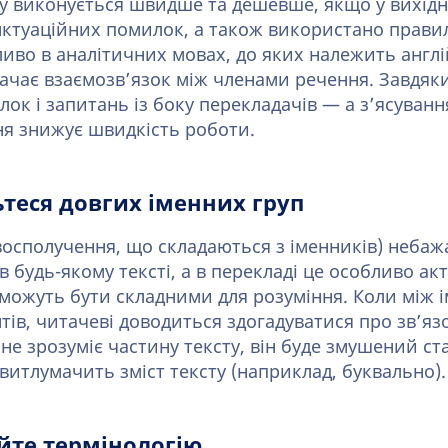
у виконується швидше та дешевше, якщо у вихідн
нктуаційних помилок, а також використано прав
ливо в аналітичних мовах, до яких належить англ
начає взаємозв’язок між членами речення. Завдяки
ок і запитань із боку перекладачів — а з’ясуванн
ня знижує швидкість роботи.
теся довгих іменних груп
овосполучення, що складаються з іменників) небаж
 будь-якому тексті, а в перекладі це особливо акт
можуть бути складними для розуміння. Коли між 
ів, читачеві доводиться здогадуватися про зв’яз
не зрозуміє частину тексту, він буде змушений с
витлумачить зміст тексту (наприклад, буквально).
йте термінологію