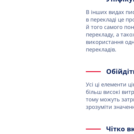
В інших видах пи
в перекладі це п
й того самого по
перекладу, а тако
використання одн
перекладів.
Обійдіт
Усі ці елементи 
більш високі витр
тому можуть затр
зрозуміти значенн
Чітко в