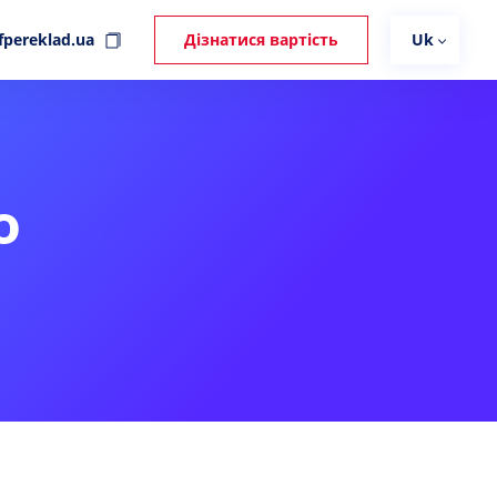
fpereklad.ua
Дізнатися вартість
Uk
о