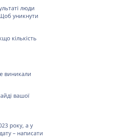
зультаті люди
. Щоб уникнути
кщо кількість
не виникали
гайді вашої
23 року, а у
дату – написати