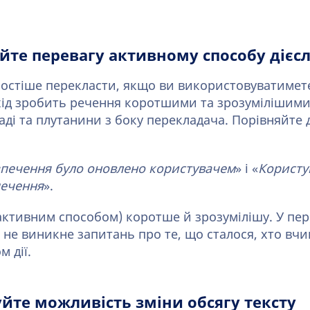
йте перевагу активному способу дієс
ростіше перекласти, якщо ви використовуватимет
ідхід зробить речення коротшими та зрозумілішими
ді та плутанини з боку перекладача. Порівняйте 
печення було оновлено користувачем
» і «
Користу
печення
».
активним способом) коротше й зрозумілішу. У пер
ї не виникне запитань про те, що сталося, хто вч
м дії.
йте можливість зміни обсягу тексту