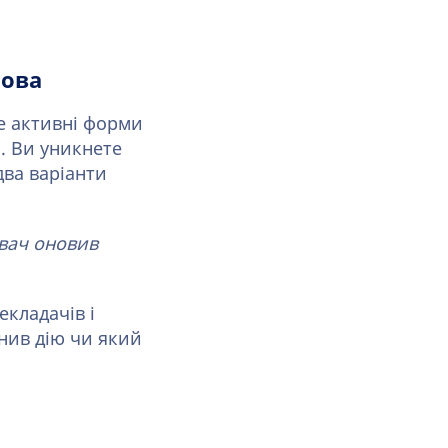
лова
е активні форми
. Ви уникнете
два варіанти
вач оновив
екладачів і
инив дію чи який