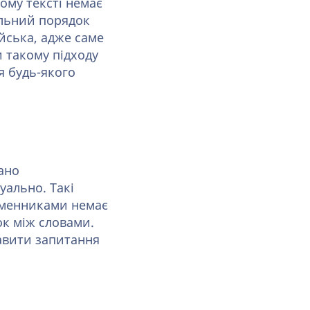
ому тексті немає
ильний порядок
ійська, адже саме
 такому підходу
я будь-якого
ано
уально. Такі
іменниками немає
ок між словами.
тавити запитання