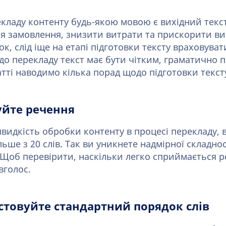
кладу контенту будь-якою мовою є вихідний текс
я замовлення, знизити витрати та прискорити вих
, слід іще на етапі підготовки тексту враховуват
до перекладу текст має бути чітким, граматично 
тті наводимо кілька порад щодо підготовки текст
уйте речення
идкість обробки контенту в процесі перекладу, 
ше з 20 слів. Так ви уникнете надмірної складнос
 Щоб перевірити, наскільки легко сприймається р
вголос.
товуйте стандартний порядок слів