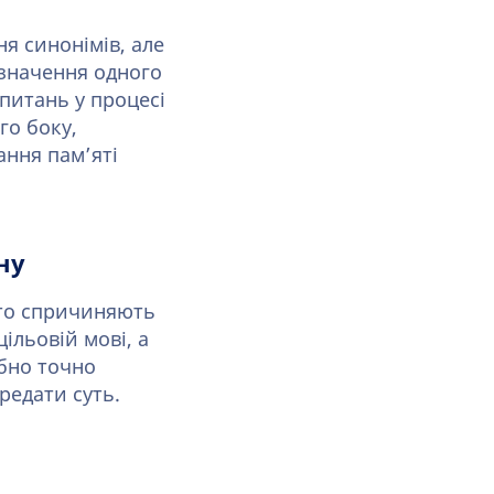
я синонімів, але
означення одного
питань у процесі
го боку,
ання пам’яті
ну
сто спричиняють
ільовій мові, а
бно точно
редати суть.