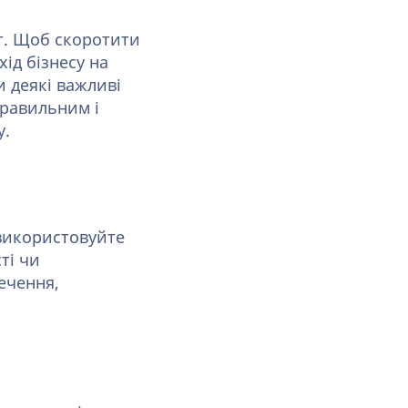
т. Щоб скоротити
ід бізнесу на
и деякі важливі
правильним і
у.
використовуйте
ті чи
ечення,