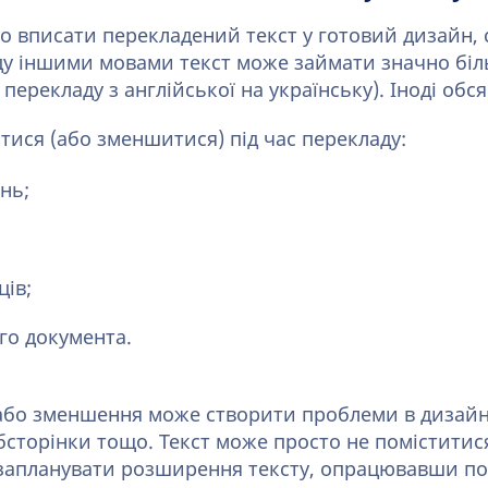
о вписати перекладений текст у готовий дизайн, с
ду іншими мовами текст може займати значно біл
 перекладу з англійської на українську). Іноді обс
ися (або зменшитися) під час перекладу:
нь;
ців;
го документа.
або зменшення може створити проблеми в дизайн
ебсторінки тощо. Текст може просто не помістити
о запланувати розширення тексту, опрацювавши по