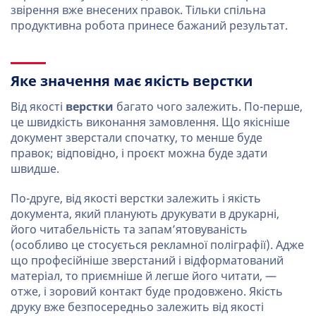
звірення вже внесених правок. Тільки спільна
продуктивна робота принесе бажаний результат.
Яке значення має якість верстки
Від якості
верстки
багато чого залежить. По-перше,
це швидкість виконання замовлення. Що якісніше
документ зверстали спочатку, то менше буде
правок; відповідно, і проєкт можна буде здати
швидше.
По-друге, від якості верстки залежить і якість
документа, який планують друкувати в друкарні,
його читабельність та запам’ятовуваність
(особливо це стосується рекламної поліграфії). Адже
що професійніше зверстаний і відформатований
матеріал, то приємніше й легше його читати, —
отже, і зоровий контакт буде продовжено. Якість
друку вже безпосередньо залежить від якості