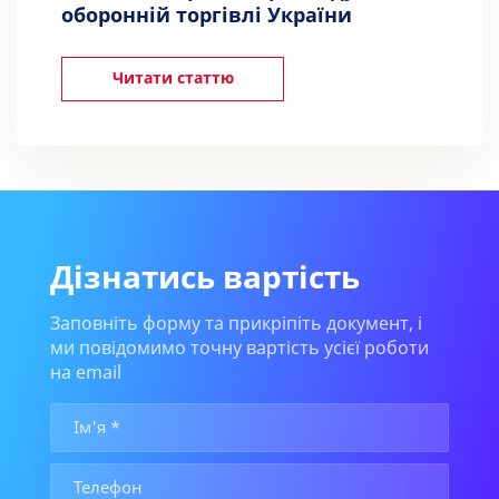
оборонній торгівлі України
Читати статтю
Дізнатись вартість
Заповніть форму та прикріпіть документ, і
ми повідомимо точну вартість усієї роботи
на email