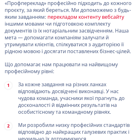
«Профпереклад» професійно підходить до кожного
проєкту, за який береться. Ми допоможемо з будь-
яким завданням:
перекладом контенту вебсайту
іншими мовами чи підготовкою комплекту
документів із їх нотаріальним засвідченням. Наша
мета — допомагати компаніям залучати й
утримувати клієнтів, спілкуватися з аудиторією її
рідною мовою і досягати поставлених бізнес-цілей.
Що допомагає нам працювати на найвищому
професійному рівні:
За кожне завдання на різних ланках
відповідають досвідчені виконавці. У нас
чудова команда, учасники якої прагнуть до
досконалості й відмінних результатів на
особистісному та командному рівнях.
Ми розробили низку професійних стандартів
відповідно до найкращих галузевих практик і
неухильно їх дотримуємося.