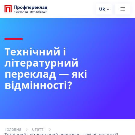
Uk
Технічний і
літературний
переклад — які
відмінності?
Головна
Статті
Технічний і літературний переклад — які відмінності?