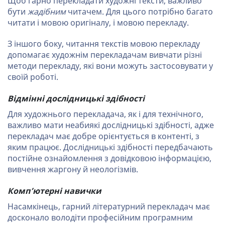
Щоб гарно перекладати художні тексти, важливо
бути
жадібним
читачем. Для цього потрібно багато
читати і мовою оригіналу, і мовою перекладу.
З іншого боку, читання текстів мовою перекладу
допомагає художнім перекладачам вивчати різні
методи перекладу, які вони можуть застосовувати у
своїй роботі.
Відмінні дослідницькі здібності
Для художнього перекладача, як і для технічного,
важливо мати неабиякі дослідницькі здібності, адже
перекладач має добре орієнтується в контенті, з
яким працює. Дослідницькі здібності передбачають
постійне ознайомлення з довідковою інформацією,
вивчення жаргону й неологізмів.
Комп’ютерні навички
Насамкінець, гарний літературний перекладач має
досконало володіти професійним програмним