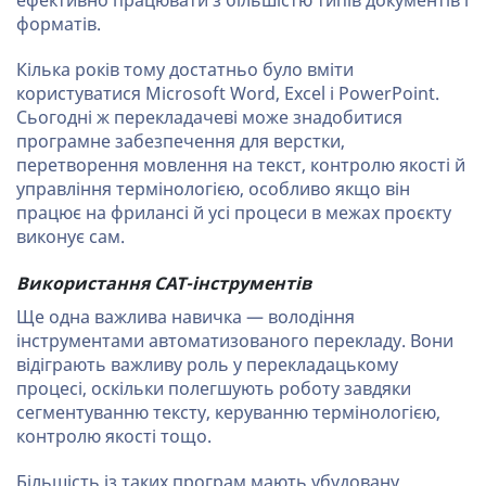
ефективно працювати з більшістю типів документів і
форматів.
Кілька років тому достатньо було вміти
користуватися Microsoft Word, Excel і PowerPoint.
Сьогодні ж перекладачеві може знадобитися
програмне забезпечення для верстки,
перетворення мовлення на текст, контролю якості й
управління термінологією, особливо якщо він
працює на фрилансі й усі процеси в межах проєкту
виконує сам.
Використання CAT-інструментів
Ще одна важлива навичка — володіння
інструментами автоматизованого перекладу. Вони
відіграють важливу роль у перекладацькому
процесі, оскільки полегшують роботу завдяки
сегментуванню тексту, керуванню термінологією,
контролю якості тощо.
Більшість із таких програм мають убудовану