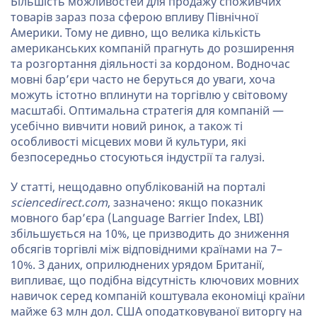
Більшість можливостей для продажу споживчих
товарів зараз поза сферою впливу Північної
Америки. Тому не дивно, що велика кількість
американських компаній прагнуть до розширення
та розгортання діяльності за кордоном. Водночас
мовні бар’єри часто не беруться до уваги, хоча
можуть істотно вплинути на торгівлю у світовому
масштабі. Оптимальна стратегія для компаній —
усебічно вивчити новий ринок, а також ті
особливості місцевих мови й культури, які
безпосередньо стосуються індустрії та галузі.
У статті, нещодавно опублікованій на порталі
sciencedirect.com
, зазначено: якщо показник
мовного бар’єра (Language Barrier Index, LBI)
збільшується на 10%, це призводить до зниження
обсягів торгівлі між відповідними країнами на 7–
10%. З даних, оприлюднених урядом Британії,
випливає, що подібна відсутність ключових мовних
навичок серед компаній коштувала економіці країни
майже 63 млн дол. США оподатковуваної виторгу на