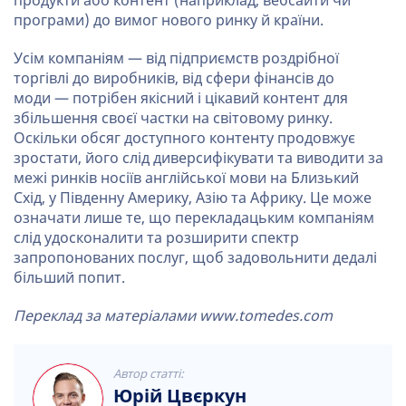
продукти або контент (наприклад, вебсайти чи
програми) до вимог нового ринку й країни.
Усім компаніям — від підприємств роздрібної
торгівлі до виробників, від сфери фінансів до
моди — потрібен якісний і цікавий контент для
збільшення своєї частки на світовому ринку.
Оскільки обсяг доступного контенту продовжує
зростати, його слід диверсифікувати та виводити за
межі ринків носіїв англійської мови на Близький
Схід, у Південну Америку, Азію та Африку. Це може
означати лише те, що перекладацьким компаніям
слід удосконалити та розширити спектр
запропонованих послуг, щоб задовольнити дедалі
більший попит.
Переклад за матеріалами www.tomedes.com
Автор статті:
Юрій Цвєркун