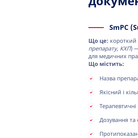
докуме
SmPC (S
Що це:
короткий 
препарату, КХП
) 
для медичних пра
Що містить:
Назва препара
Якісний і кіл
Терапевтичні
Дозування та 
Протипоказа