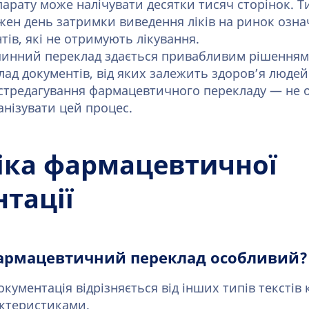
арату може налічувати десятки тисяч сторінок. Ти
ен день затримки виведення ліків на ринок озна
тів, які не отримують лікування.
ашинний переклад здається привабливим рішенням
лад документів, від яких залежить здоров’я людей?
стредагування фармацевтичного перекладу — не оп
анізувати цей процес.
іка фармацевтичної
тації
армацевтичний переклад особливий?
ументація відрізняється від інших типів текстів 
ктеристиками.