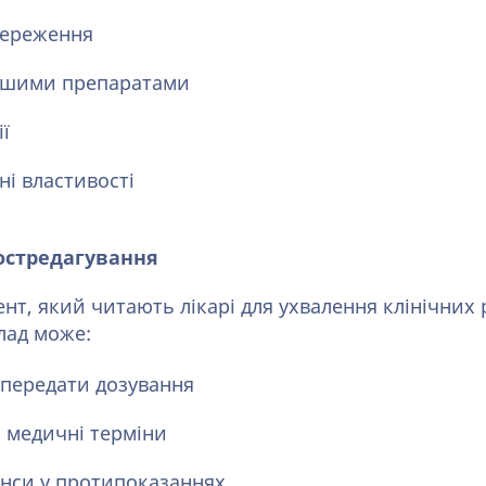
тереження
іншими препаратами
ії
і властивості
остредагування
нт, який читають лікарі для ухвалення клінічних 
ад може:
передати дозування
і медичні терміни
нси у протипоказаннях