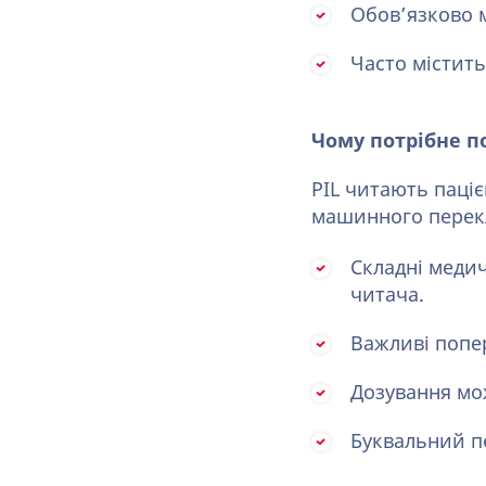
Обов’язково 
Часто містит
Чому потрібне п
PIL читають паці
машинного перек
Складні медич
читача.
Важливі попе
Дозування мож
Буквальний п