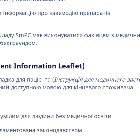
 інформацію про взаємодію препаратів
кладу SmPC має виконуватися фахівцем з медичн
бекграундом.
ient Information Leaflet)
адка для пацієнта (
Інструкція для медичного зас
ний доступною мовою для кінцевого споживача.
зумілим для людини без медичної освіти
гламентована законодавством