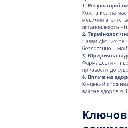
1. Регуляторні 
Кожна країна має 
медичне агентство
встановлюють чітк
2. Термінологічн
Назви діючих реч
бездоганно. «Май
3. Юридична від
Фармацевтичні до
призвести до судо
4. Вплив на здор
Кінцевий спожива
власне здоров’я. 
Ключов