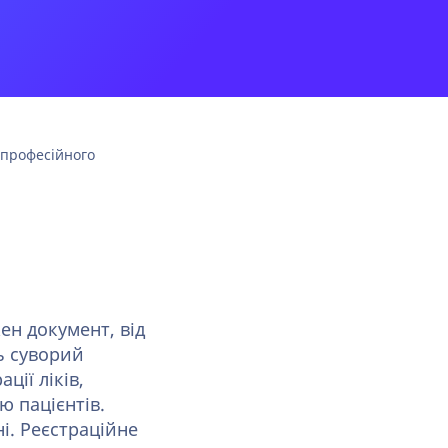
 професійного
ен документ, від
ть суворий
ії ліків,
ю пацієнтів.
і. Реєстраційне