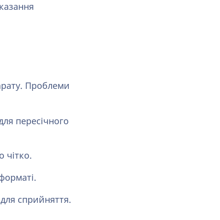
оказання
арату. Проблеми
для пересічного
 чітко.
форматі.
для сприйняття.