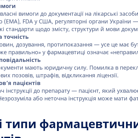
вимоги
власні вимоги до документації на лікарські засоб
 (EMA), FDA у США, регуляторні органи України —
і стандарти щодо змісту, структури й мови докум
а точність
овин, дозування, протипоказання — усе це має б
же правильно» у фармацевтиці означає «неправи
повідальність
кументи мають юридичну силу. Помилка в перек
вих позовів, штрафів, відкликання ліцензії.
ов’я пацієнтів
ч інструкції до препарату — пацієнт, який ухвалю
Незрозуміла або неточна інструкція може мати фат
і типи фармацевтичн