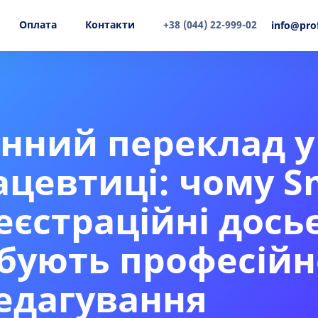
Оплата
Контакти
+38 (044) 22-999-02
info@pro
ний переклад у
цевтиці: чому S
реєстраційні дось
бують професійн
едагування