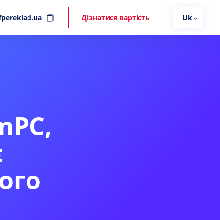
fpereklad.ua
Дізнатися вартість
Uk
mPC,
є
ого