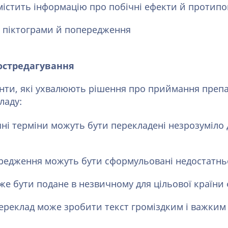
містить інформацію про побічні ефекти й протип
ь піктограми й попередження
остредагування
єнти, які ухвалюють рішення про приймання преп
ладу:
ні терміни можуть бути перекладені незрозуміло 
редження можуть бути сформульовані недостатньо
е бути подане в незвичному для цільової країни 
ереклад може зробити текст громіздким і важким 