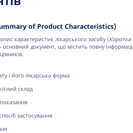
нтів
ummary of Product Characteristics)
опис характеристик лікарського засобу (
Коротка 
— основний документ, що містить повну інформац
цівників.
ту і його лікарська форма
ькісний склад
 показання
спосіб застосування
ння