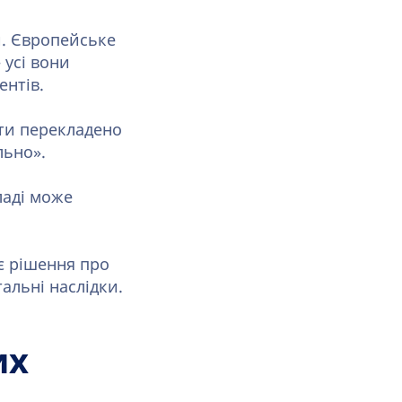
и. Європейське
 усі вони
ентів.
ути перекладено
льно».
ладі може
є рішення про
альні наслідки.
их