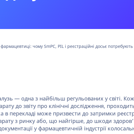
армацевтиці: чому SmPC, PIL і реєстраційні досьє потребують
узь — одна з найбільш регульованих у світі. Кож
парату до звіту про клінічні дослідження, проходи
 в перекладі може призвести до затримки реєстрац
рату з ринку або, що найгірше, до шкоди здоров’
окументації у фармацевтичній індустрії колосальн