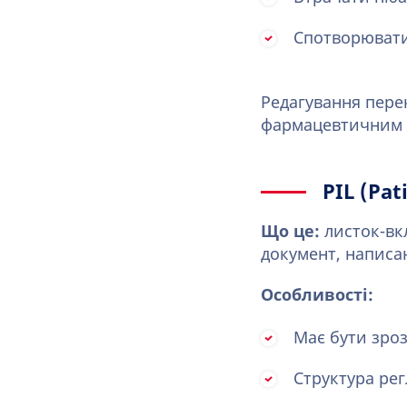
Спотворювати
Редагування пере
фармацевтичним 
PIL (Pat
Що це:
листок-вкл
документ, написа
Особливості:
Має бути зро
Структура ре