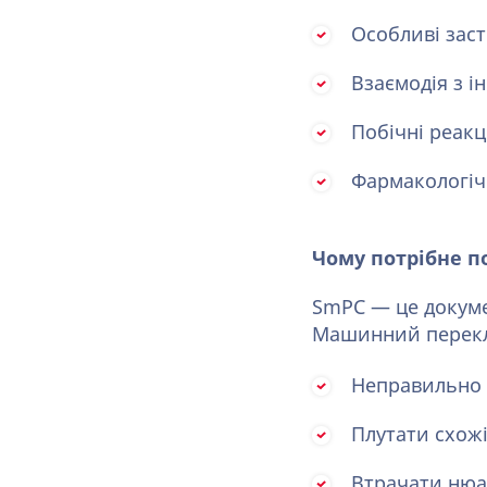
Особливі зас
Взаємодія з 
Побічні реакц
Фармакологічн
Чому потрібне п
SmPC — це докуме
Машинний перекл
Неправильно 
Плутати схож
Втрачати нюа