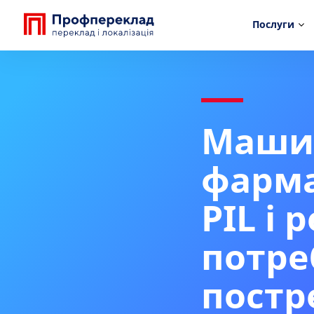
Послуги
Машин
фарма
PIL і 
потре
постр