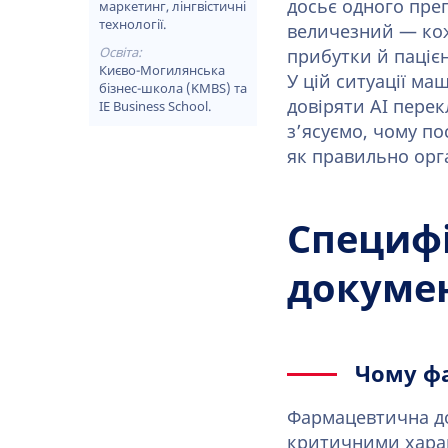
досьє одного преп
маркетинг, лінгвістичні
технології.
величезний — кож
Освіта:
прибутки й пацієн
Києво-Могилянська
У цій ситуації м
бізнес-школа (KMBS) та
довіряти AI перек
IE Business School.
з’ясуємо, чому по
як правильно орг
Специф
докумен
Чому ф
Фармацевтична док
критичними хара