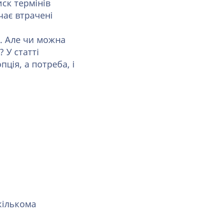
ск термінів
чає втрачені
. Але чи можна
 У статті
ція, а потреба, і
кількома