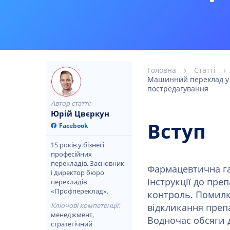
Головна
Статті
Машинний переклад у ф
постредагування
Автор статті:
Юрій Цвєркун
Вступ
Facebook
15 років у бізнесі
професійних
перекладів. Засновник
Фармацевтична гал
і директор бюро
інструкції до пре
перекладів
«Профпереклад».
контроль. Помилка
Ключові компетенції:
відкликання препа
менеджмент,
Водночас обсяги д
стратегічний