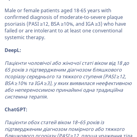
Male or female patients aged 18-65 years with
confirmed diagnosis of moderate-to-severe plaque
psoriasis (PASI ≥12, BSA ≥10%, and IGA ≥3) who have
failed or are intolerant to at least one conventional
systemic therapy.
DeepL:
Пацієнти чоловічої або жіночої статі віком від 18 до
65 років з підтвердженим діагнозом бляшкового
псоріазу середнього та тяжкого ступеня (PASI ≥12,
BSA ≥10% та IGA ≥3), у яких виявилася неефективною
або непереносимою принаймні одна традиційна
системна терапія.
ChatGPT:
Пацієнти обох статей віком 18–65 років із
підтвердженим діагнозом помірного або тяжкого
бляшкового псоріазу (PASI ≥12, площа ураження тіла