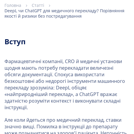
Головна
Статті
DeepL чи ChatGPT для медичного перекладу? Порівняння
якості й ризики без постредагування
Вступ
Фармацевтичні компанії, CRO й медичні установи
щодня мають потребу перекладати величезні
обсяги документації. Спокуса використати
безкоштовні або недорогі інструменти машинного
перекладу зрозуміла: DeepL обіцяє
«найприродніший переклад», а ChatGPT вражає
здатністю розуміти контекст і виконувати складні
інструкції.
Але коли йдеться про медичний переклад, ставки
значно вищі. Помилка в інструкції до препарату
може позначитися на здоров’ї пацієнта. Неточність