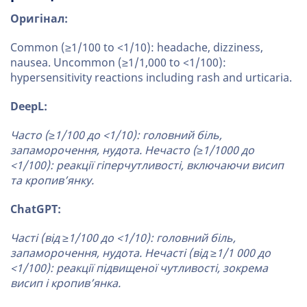
Оригінал:
Common (≥1/100 to <1/10): headache, dizziness,
nausea. Uncommon (≥1/1,000 to <1/100):
hypersensitivity reactions including rash and urticaria.
DeepL:
Часто (≥1/100 до <1/10): головний біль,
запаморочення, нудота. Нечасто (≥1/1000 до
<1/100): реакції гіперчутливості, включаючи висип
та кропив’янку.
ChatGPT:
Часті (від ≥1/100 до <1/10): головний біль,
запаморочення, нудота. Нечасті (від ≥1/1 000 до
<1/100): реакції підвищеної чутливості, зокрема
висип і кропив’янка.