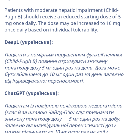
Patients with moderate hepatic impairment (Child-
Pugh B) should receive a reduced starting dose of 5
mg once daily. The dose may be increased to 10 mg
once daily based on individual tolerability.
DeepL (українська):
Пацієнти з помірним порушенням функції печінки
(Child-Pugh B) повинні отримувати знижену
початкову дозу 5 мг один раз на день. Доза може
бути збільшена до 10 мг один раз на день залежно
від індивідуальної переносимості.
ChatGPT (українська):
Пацієнтам із помірною печінковою недостатністю
(клас B за шкалою Чайлд-П’ю) слід призначати
знижену початкову дозу — 5 мг один раз на добу.
Залежно від індивідуальної переносимості дозу
можна підвищити до 10 мг один раз на добу.