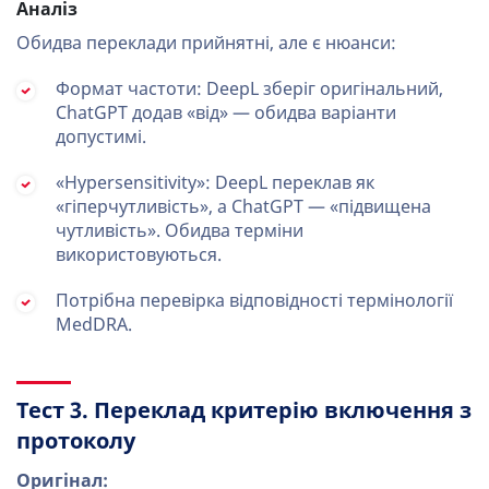
Аналіз
Обидва переклади прийнятні, але є нюанси:
Формат частоти: DeepL зберіг оригінальний,
ChatGPT додав «від» — обидва варіанти
допустимі.
«Hypersensitivity»: DeepL переклав як
«гіперчутливість», а ChatGPT — «підвищена
чутливість». Обидва терміни
використовуються.
Потрібна перевірка відповідності термінології
MedDRA.
Тест 3. Переклад критерію включення з
протоколу
Оригінал: