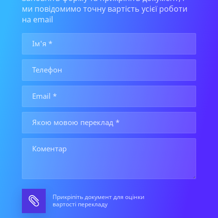
ми повідомимо точну вартість усієї роботи
на email
Прикріпіть документ для оцінки
вартості перекладу