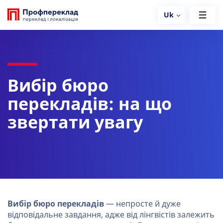
Uk
Вибір бюро
перекладів: на що
звертати увагу
Вибір бюро перекладів
— непросте й дуже
відповідальне завдання, адже від лінгвістів залежить