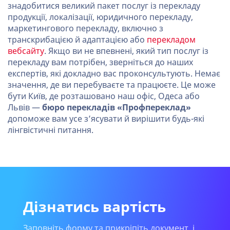
знадобитися великий пакет послуг із перекладу
продукції, локалізації, юридичного перекладу,
маркетингового перекладу, включно з
транскрибацією й адаптацією або
перекладом
вебсайту
. Якщо ви не впевнені, який тип послуг із
перекладу вам потрібен, зверніться до наших
експертів, які докладно вас проконсультують. Немає
значення, де ви перебуваєте та працюєте. Це може
бути Київ, де розташовано наш офіс, Одеса або
Львів —
бюро перекладів «Профпереклад»
допоможе вам усе з’ясувати й вирішити будь-які
лінгвістичні питання.
Дізнатись вартість
Заповніть форму та прикріпіть документ, і