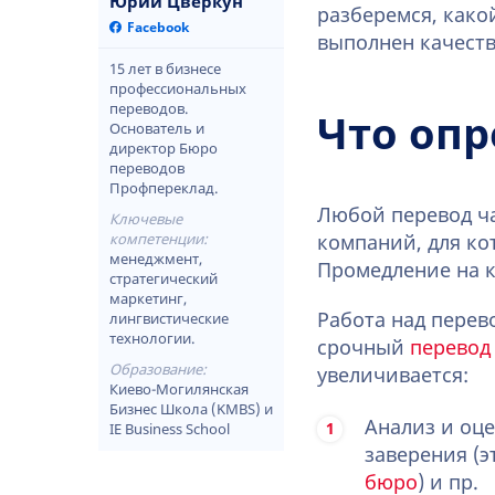
Юрий Цверкун
разберемся, како
Facebook
выполнен качеств
15 лет в бизнесе
профессиональных
переводов.
Что опр
Основатель и
директор Бюро
переводов
Профпереклад.
Любой перевод ч
Ключевые
компетенции:
компаний, для ко
менеджмент,
Промедление на к
стратегический
маркетинг,
Работа над перев
лингвистические
технологии.
срочный
перевод
Образование:
увеличивается:
Киево-Могилянская
Бизнес Школа (KMBS) и
Анализ и оце
IE Business School
заверения (
бюро
) и пр.