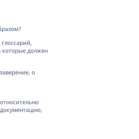
бразом?
 глоссарий,
а которые должен
заверение, о
 относительно
 документацию,