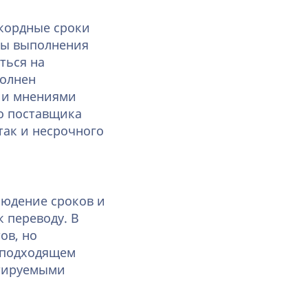
кордные сроки
апы выполнения
ться на
полнен
 и мнениями
о поставщика
так и несрочного
людение сроков и
к переводу. В
ов, но
в подходящем
ктируемыми