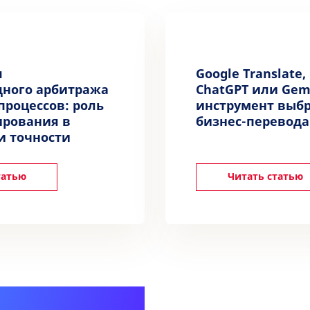
я
Google Translate,
ного арбитража
ChatGPT или Gem
процессов: роль
инструмент выбр
ирования в
бизнес-перевода
и точности
татью
Читать статью