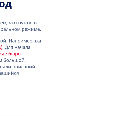
од
тем, что нужно в
вральном режиме.
ой. Например, вы
)
. Для начала
кие бюро
ом большой,
ы или описаний
тавшийся