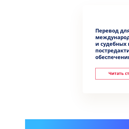
Перевод дл
международ
и судебных 
постредакт
обеспечени
Читать с