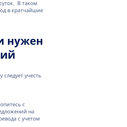
суток. В таком
вод в кратчайшие
и нужен
кий
у следует учесть
ропитесь с
редложений на
ревода с учетом