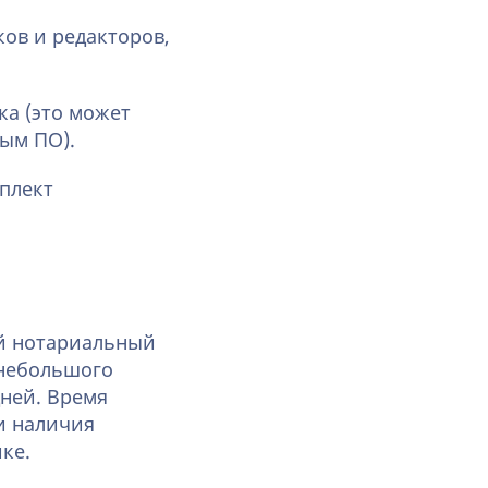
ов и редакторов,
ка (это может
ным ПО).
плект
ый нотариальный
 небольшого
ней. Время
и наличия
ке.