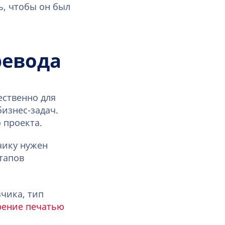
ь, чтобы он был
ревода
ственно для
изнес-задач.
 проекта.
чику нужен
этапов
чика, тип
рение печатью