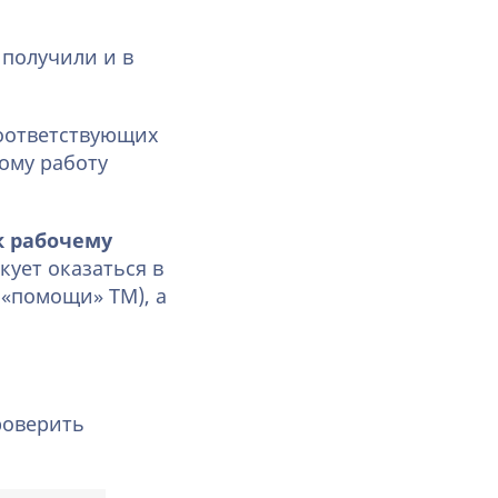
 получили и в
оответствующих
тому работу
к рабочему
кует оказаться в
 «помощи» ТМ), а
роверить