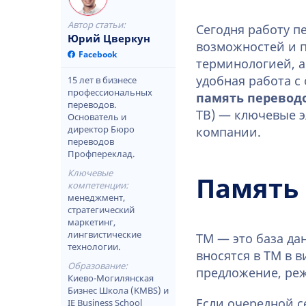
Автор статьи:
Сегодня работу п
Юрий Цверкун
возможностей и п
Facebook
терминологией, а
удобная работа с
15 лет в бизнесе
профессиональных
память перевод
переводов.
TB) — ключевые э
Основатель и
директор Бюро
компании.
переводов
Профпереклад.
Ключевые
Память
компетенции:
менеджмент,
стратегический
маркетинг,
лингвистические
TM — это база да
технологии.
вносятся в ТМ в в
Образование:
предложение, реж
Киево-Могилянская
Бизнес Школа (KMBS) и
Если очередной с
IE Business School