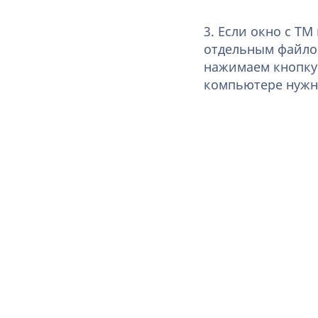
3. Если окно с Т
отдельным файлом
нажимаем кнопк
компьютере нуж