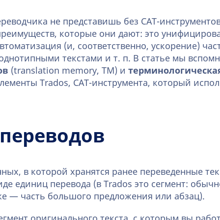
ереводчика не представишь без CAT-инструментов
реимуществ, которые они дают: это унифицирова
втоматизация (и, соответственно, ускорение) час
 однотипными текстами и т. п. В статье мы вспом
ов
(translation memory, TM) и
терминологическая
лементы Trados, CAT-инструмента, который испол
 переводов
нных, в которой хранятся ранее переведенные те
иде единиц перевода (в Trados это сегмент: обыч
е — часть большого предложения или абзац).
егмент оригинального текста, с которым вы работ