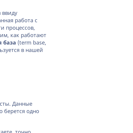
 ввиду
нная работа с
ти процессов,
ним, как работают
 база
(term base,
ьзуется в нашей
ксты. Данные
но берется одно
аете, точно