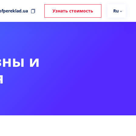
ofpereklad.ua
Узнать стоимость
Ru
зны и
я