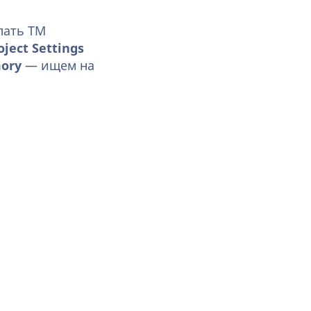
лать ТМ
ject Settings
mory
— ищем на