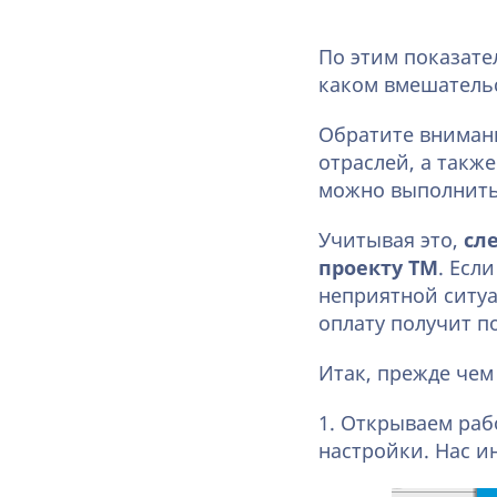
По этим показате
каком вмешательс
Обратите вниман
отраслей, а такж
можно выполнить 
Учитывая это,
сл
проекту ТМ
. Есл
неприятной ситуа
оплату получит п
Итак, прежде чем
1. Открываем ра
настройки. Нас и