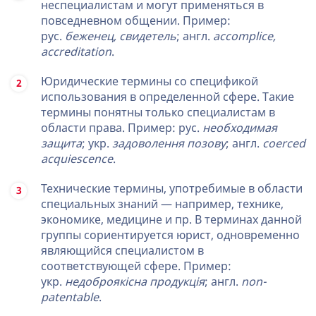
неспециалистам и могут применяться в
повседневном общении. Пример:
рус.
беженец, свидетель
; англ.
accomplice,
accreditation
.
Юридические термины со спецификой
использования в определенной сфере. Такие
термины понятны только специалистам в
области права. Пример: рус.
необходимая
защита
; укр.
задоволення позову
; англ.
coerced
acquiescence
.
Технические термины, употребимые в области
специальных знаний — например, технике,
экономике, медицине и пр. В терминах данной
группы сориентируется юрист, одновременно
являющийся специалистом в
соответствующей сфере. Пример:
укр.
недоброякісна продукція
; англ.
non-
patentable
.