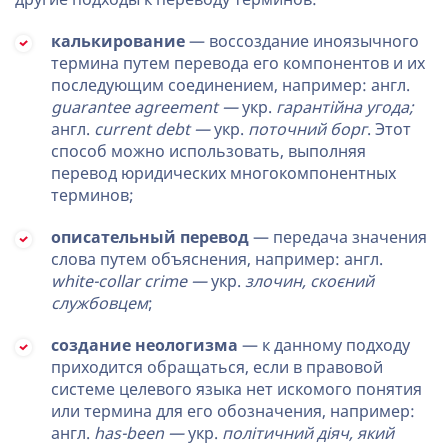
калькирование
— воссоздание иноязычного
термина путем перевода его компонентов и их
последующим соединением, например: англ.
guarantee agreement —
укр.
гарантійна угода;
англ.
current debt —
укр.
поточний борг
. Этот
способ можно использовать, выполняя
перевод юридических многокомпонентных
терминов;
описательный перевод
— передача значения
слова путем объяснения, например: англ.
white-collar crime —
укр.
злочин, скоєний
службовцем
;
создание неологизма
— к данному подходу
приходится обращаться, если в правовой
системе целевого языка нет искомого понятия
или термина для его обозначения, например:
англ.
has-been —
укр.
політичний діяч, який