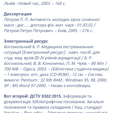
Львів : Новий час, 2003. – 160 с.
Диссертация
Петров П. П. Активність молодих зірок сонячної
маси : дис. … доктора фіз.-мат. наук : 01.03.02 /
Петров Петро Петрович. – Київ, 2005. – 276 с.
Электронный ресурс
Богомольний Б. Р. Медицина екстремальних
ситуацій [Електронний ресурс] : навч. посіб. для
студ. мед. вузів III–IV рівнів акредитації / Б. Р.
Богомольний, В. В. Кононенко, П. М. Чуєв. – 80 Min /
700 MB. – Одеса, 2003. – (Бібліотека студента-медика)
– 1 електрон. опт. диск (CD-ROM) ; 12 см. – Систем.
вимоги: Pentium ; 32 Mb RAM ; Windows 95, 98, 2000,
XP ; MS Word 97-2000. – Назва з контейнера.
Вот второй: ДСТУ 8302:2015.
Інформація та
документація. Бібліографічне посилання. Загальні
положення та правила складання / Нац. стандарт
України. – Вид. офіц. – [Уведено вперше ; чинний від