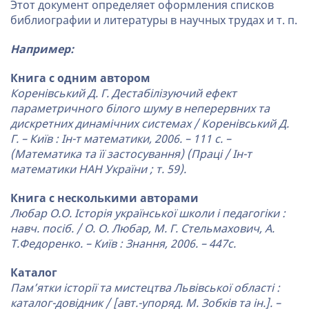
Этот документ определяет оформления списков
библиографии и литературы в научных трудах и т. п.
Например:
Книга с одним автором
Коренівський Д. Г. Дестабілізуючий ефект
параметричного білого шуму в неперервних та
дискретних динамічних системах / Коренівський Д.
Г. – Київ : Ін-т математики, 2006. – 111 с. –
(Математика та її застосування) (Праці / Ін-т
математики НАН України ; т. 59).
Книга с несколькими авторами
Любар О.О. Історія української школи і педагогіки :
навч. посіб. / О. О. Любар, М. Г. Стельмахович, А.
Т.Федоренко. – Київ : Знання, 2006. – 447с.
Каталог
Пам’ятки історії та мистецтва Львівської області :
каталог-довідник / [авт.-упоряд. М. Зобків та ін.]. –