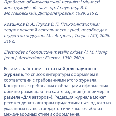
Проблеми обчислювальної механіки і міцності
конструкцій : зб. наук. пр. / наук. ред. В. І.
Моссаковський. Дніпропетровськ, 1999. 215 с.
Ковшиков В. А., Глухов В. П. Психолингвистика:
теория речевой деятельности : учеб. пособие для
студентов педвузов. М. : Астрель ; Тверь : АСТ, 2006.
319 с.
Electrodes of conductive metallic oxides / J. M. Honig
[et al.]. Amsterdam : Elsevier, 1980. 260 р.
Если мы работаем со
статьей для научного
журнала
, то список литературы оформляем в
соответствии с требованиями этого журнала.
Конкретные требования с образцами оформления
обычно размещают на сайте издания (например, в
разделе «Для авторов»). Редакция журнала может
рекомендовать авторам придерживаться одного из
указанных выше стандартов или какого-либо из
международных стилей оформления.