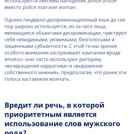
используются лексемы наподобие
police officer
вместо
police man
или
woman
.
Однако гендерно-дискриминационный язык до сих
пор широко используется, из-за чего лица,
являющиеся объектами дискриминации, чувствуют
себя невидимыми, уязвимыми, безголосыми и
лишенными субъектности. С этой точки зрения
особого внимания заслуживают кампании вроде
#metoo: они часто используют риторику
«возвращения нарратива» и «выражения
собственного мнения», предполагая, что ранее эти
голоса заставляли молчать.
Вредит ли речь, в которой
приоритетным является
использование слов мужского
рода?