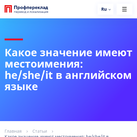
Ru
Какое значение имеют
местоимения:
he/she/it в английском
языке
Главная
Статьи
Какое значение имеют местоимения: he/she/it в