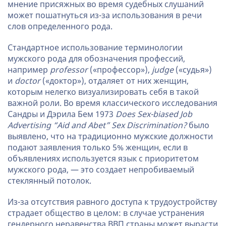
мнение присяжных во время судебных слушаний
может пошатнуться из-за использования в речи
слов определенного рода.
Стандартное использование терминологии
мужского рода для обозначения профессий,
например
professor
(«профессор»),
judge
(«судья»)
и
doctor
(«доктор»), отдаляет от них женщин,
которым нелегко визуализировать себя в такой
важной роли. Во время классического исследования
Сандры и Дэрила Бем 1973
Does Sex-biased Job
Advertising “Aid and Abet” Sex Discrimination?
было
выявлено, что на традиционно мужские должности
подают заявления только 5% женщин, если в
объявлениях используется язык с приоритетом
мужского рода, — это создает непробиваемый
стеклянный потолок.
Из-за отсутствия равного доступа к трудоустройству
страдает общество в целом: в случае устранения
гендерного неравенства ВВП страны может вырасти