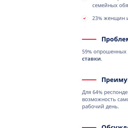
семейных обя
23% женщин и
Пробле
59% опрошенных 
ставки
.
Преиму
Для 64% респонд
возможность само
рабочий день.
Обсужд