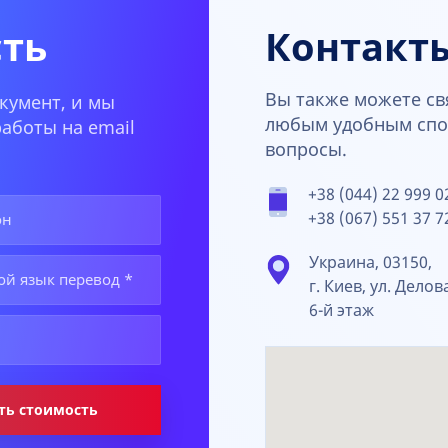
сть
Контакт
Вы также можете св
кумент, и мы
любым удобным спос
аботы на email
вопросы.
+38 (044) 22 999 0
+38 (067) 551 37 7
Украина, 03150,
г. Киев, ул. Делов
6-й этаж
ть стоимость