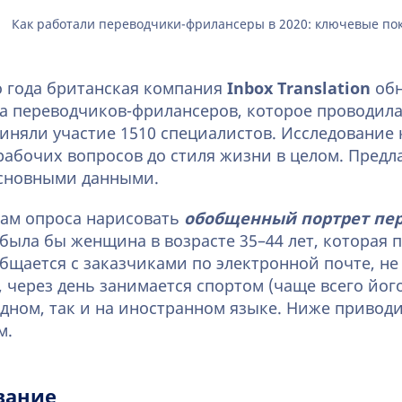
Как работали переводчики-фрилансеры в 2020: ключевые по
о года британская компания
Inbox Translation
об
а переводчиков-фрилансеров, которое проводила
риняли участие 1510 специалистов. Исследование
рабочих вопросов до стиля жизни в целом. Предл
основными данными.
там опроса нарисовать
обобщенный портрет пе
о была бы женщина в возрасте 35–44 лет, которая 
бщается с заказчиками по электронной почте, не
 через день занимается спортом (чаще всего йог
одном, так и на иностранном языке. Ниже привод
м.
вание