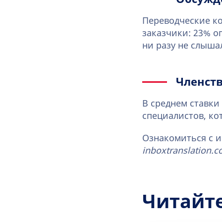
Переводческие ко
заказчики: 23% о
ни разу не слыша
Членст
В среднем ставк
специалистов, ко
Ознакомиться с 
inboxtranslation.
Читайт