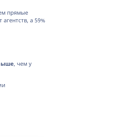
чем прямые
 агентств, а 59%
выше
, чем у
ии