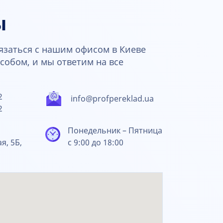
ы
язаться с нашим офисом в Киеве
обом, и мы ответим на все
2
info@profpereklad.ua
2
Понедельник – Пятница
ая, 5Б,
с 9:00 до 18:00