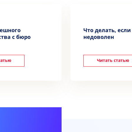
пешного
Что делать, если
тва с бюро
недоволен
татью
Читать статью