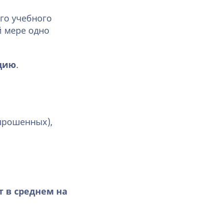
го учебного
й мере одно
цию
.
прошенных),
 в среднем на