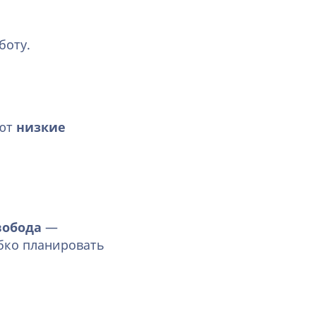
боту.
ают
низкие
вобода
—
бко планировать