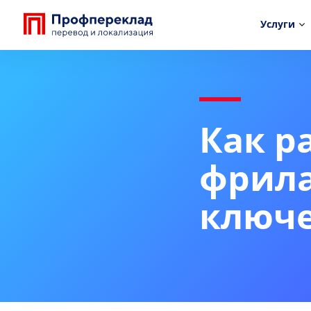
Услуги
Как р
фрила
ключе