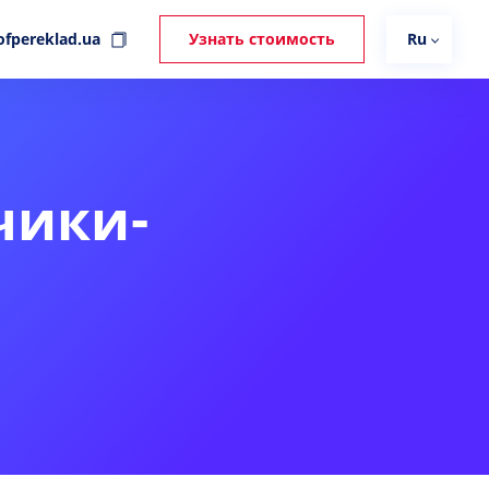
ofpereklad.ua
Узнать стоимость
Ru
чики-