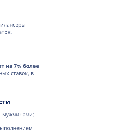
рилансеры
атов.
т на 7% более
ных ставок, в
сти
и мужчинами:
выполнением