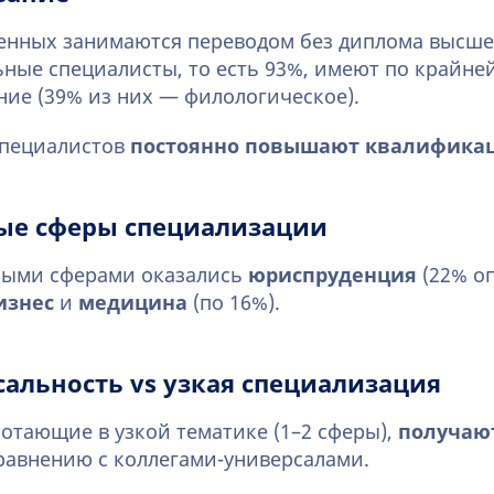
енных занимаются переводом без диплома высше
ьные специалисты, то есть 93%, имеют по крайне
ие (39% из них — филологическое).
специалистов
постоянно повышают квалифика
ые сферы специализации
ыми сферами оказались
юриспруденция
(22% о
изнес
и
медицина
(по 16%).
альность vs узкая специализация
отающие в узкой тематике (1–2 сферы),
получают
равнению с коллегами-универсалами.