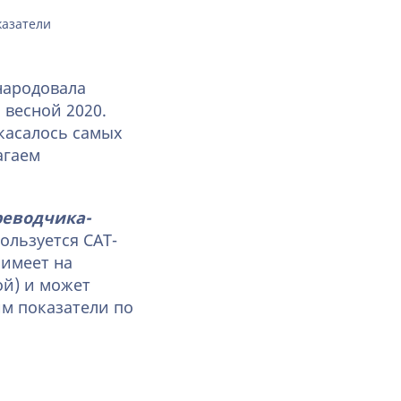
казатели
народовала
 весной 2020.
 касалось самых
агаем
реводчика-
пользуется CAT-
 имеет на
ой) и может
им показатели по