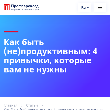
Ru
Как быть
(не)продуктивным: 4
привычки, которые
вам не нужны
Главная
Статьи
Как быть (не)продуктивным: 4 привычки, которые вам не