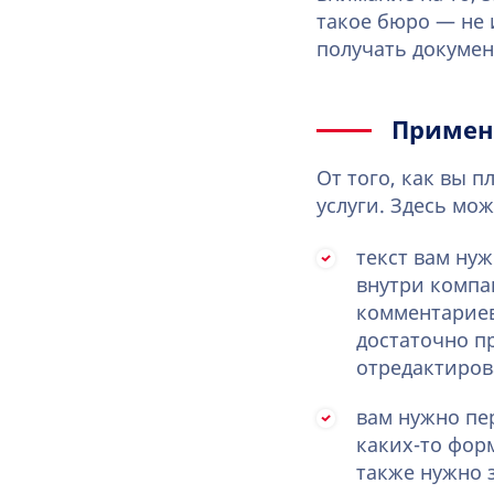
такое бюро — не 
получать докумен
Примен
От того, как вы 
услуги. Здесь мо
текст вам ну
внутри компа
комментариев 
достаточно п
отредактиров
вам нужно пе
каких-то фор
также нужно 