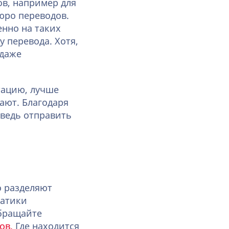
ов, например для
юро переводов.
енно на таких
 перевода. Хотя,
(даже
тацию, лучше
ают. Благодаря
 ведь отправить
о разделяют
матики
обращайте
ов.
Где находится