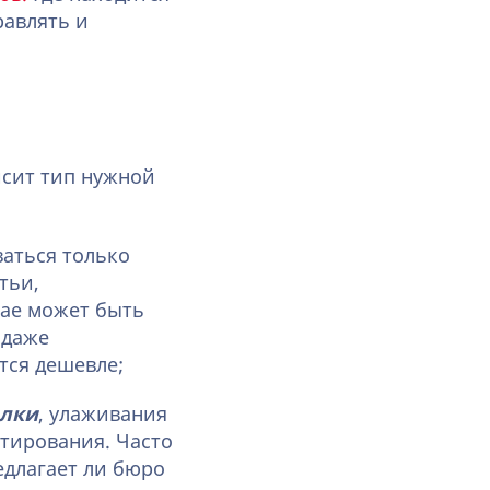
равлять и
исит тип нужной
ваться только
тьи,
чае может быть
 даже
тся дешевле;
елки
, улаживания
ктирования. Часто
едлагает ли бюро