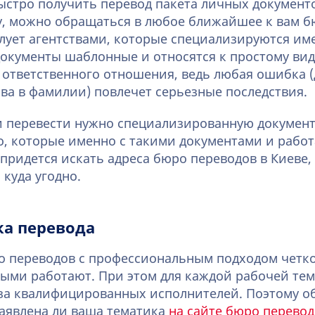
ыстро получить перевод пакета личных документ
у, можно обращаться в любое ближайшее к вам б
лует агентствами, которые специализируются им
документы шаблонные и относятся к простому виду
 ответственного отношения, ведь любая ошибка 
ва в фамилии) повлечет серьезные последствия.
ли перевести нужно специализированную докумен
о, которые именно с такими документами и работ
 придется искать адреса бюро переводов в Киеве,
куда угодно.
ка перевода
о переводов с профессиональным подходом четк
рыми работают. При этом для каждой рабочей те
аза квалифицированных исполнителей. Поэтому 
заявлена ли ваша тематика
на сайте бюро перевод