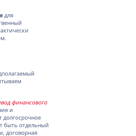
в
для
ственный
фактически
ом.
едполагаемый
читываем
евод финансового
ния и
т долгосрочное
ет быть отдельный
и, договорная