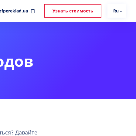
ofpereklad.ua
Узнать стоимость
Ru
одов
ться? Давайте