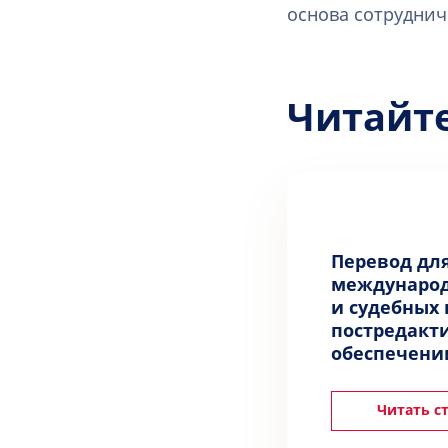
основа сотруднич
Читайт
Перевод дл
международ
и судебных 
постредакт
обеспечени
Читать с