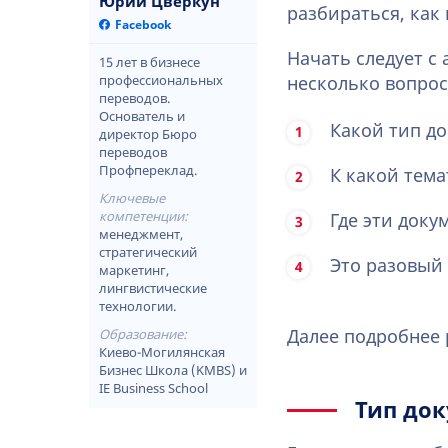
Юрий Цверкун
разбираться, как
Facebook
Начать следует с
15 лет в бизнесе
профессиональных
несколько вопрос
переводов.
Основатель и
Какой тип д
директор Бюро
переводов
Профпереклад.
К какой тема
Ключевые
компетенции:
Где эти доку
менеджмент,
стратегический
Это разовый 
маркетинг,
лингвистические
технологии.
Далее подробнее
Образование:
Киево-Могилянская
Бизнес Школа (KMBS) и
IE Business School
Тип до