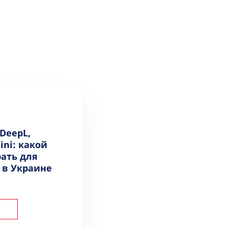
 DeepL,
ini: какой
ать для
 в Украине