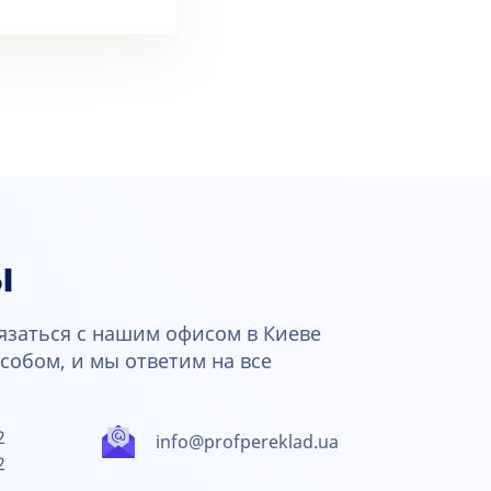
ы
язаться с нашим офисом в Киеве
обом, и мы ответим на все
2
info@profpereklad.ua
2