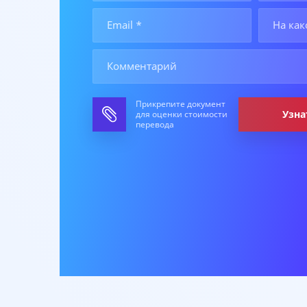
Прикрепите документ
Узна
для оценки стоимости
перевода