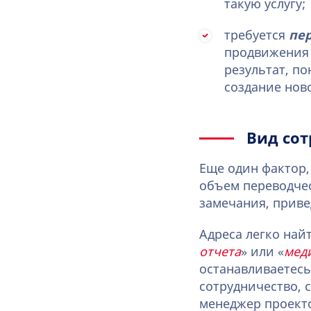
такую услугу;
требуется
пе
продвижения 
результат, п
создание нов
Вид сот
Еще один фактор,
объем переводчес
замечания, прив
Адреса легко най
отчета
» или «
мед
останавливаетесь
сотрудничество, 
менеджер проекто