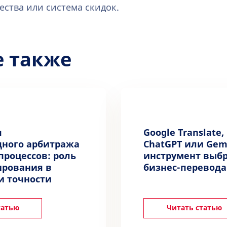
ества или система скидок.
е также
я
Google Translate,
ного арбитража
ChatGPT или Gem
процессов: роль
инструмент выбр
ирования в
бизнес-перевода
и точности
татью
Читать статью